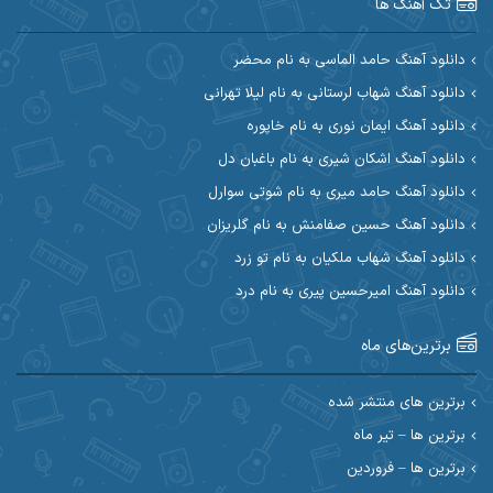
تک آهنگ ها
آرین مریدی
آکوان
دانلود آهنگ حامد الماسی به نام محضر
دانلود آهنگ شهاب لرستانی به نام لیلا تهرانی
آوات بوکانی
آوات یگانه
دانلود آهنگ ایمان نوری به نام خاپوره
آیت احمدنژاد
آیهان
دانلود آهنگ اشکان شیری به نام باغبان دل
دانلود آهنگ حامد میری به نام شوتی سوارل
ابراهیم شمس
ابوالحسن جاویدان
دانلود آهنگ حسین صفامنش به نام گلریزان
ابی حسینی
احسان آزادی
دانلود آهنگ شهاب ملکیان به نام تو زرد
دانلود آهنگ امیرحسین پیری به نام درد
احسان آیینفر
احسان اصغری
برترین‌های ماه
احسان امیدوار
احسان ایوتوندی
احسان حیدری
احسان دریادل
برترین های منتشر شده
برترین ها – تیر ماه
احسان رمضانی
احسان علیانی
برترین ها – فروردین