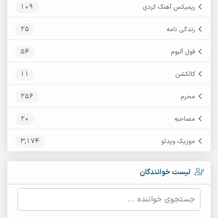
109
ریمیکس آهنگ کردی
25
زندگی نامه
54
فول آلبوم
11
کالکشن
256
محرم
20
مصاحبه
3,174
موزیک ویدئو
لیست خوانندگان