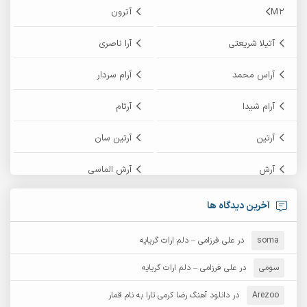
M2
آترون
آتیلا شریعتی
آرا ناصری
آراس محمد
آرام سردار
آرام شیدا
آرتام
آرتین
آرتین سان
آرش
آرش الماسی
آرش امامی
آرش پایایی
آخرین دیدگاه ها
آرش دی جی 2
آرش زین الدینی
soma
در
علی فرزامی – دلم ارات گریایه
آرش عثمان
آرش غریب
سومی
در
علی فرزامی – دلم ارات گریایه
Arezoo
آرش مبهم
در
دانلود آهنگ رضا کرمی تارا به نام قمار
آرش مستشیری