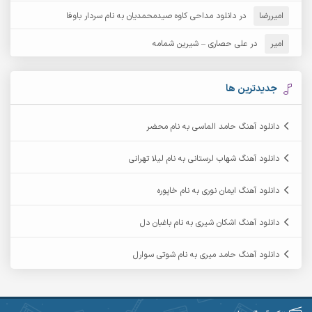
امیررضا
در
دانلود مداحی کاوه صیدمحمدیان به نام سردار باوفا
آرش مهرابی
آرش نظری
امیر
در
علی حصاری – شیرین شمامه
آرشام
آرکا
آرکاداش
آرمان بیرانوند
جدیدترین ها
آرمان دی ال
آرمان عثمانی
دانلود آهنگ حامد الماسی به نام محضر
آرمان فرامرزی
آرمان نظری
دانلود آهنگ شهاب لرستانی به نام لیلا تهرانی
آرمین ابدالی
آرمین برمایه
دانلود آهنگ ایمان نوری به نام خاپوره
آرمین حشمتی
آرمین سبزواری
دانلود آهنگ اشکان شیری به نام باغبان دل
آرمین گراوندی
آرمین مرشدی
دانلود آهنگ حامد میری به نام شوتی سوارل
آریا اسماعیلی
آریاس جوان
آرین صیادی
آرین طاهری