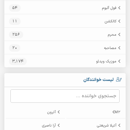
54
فول آلبوم
11
کالکشن
256
محرم
20
مصاحبه
3,174
موزیک ویدئو
لیست خوانندگان
M2
آترون
آتیلا شریعتی
آرا ناصری