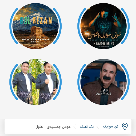
کرد موزیک
تک آهنگ
هومن جمشیدی – هاوار