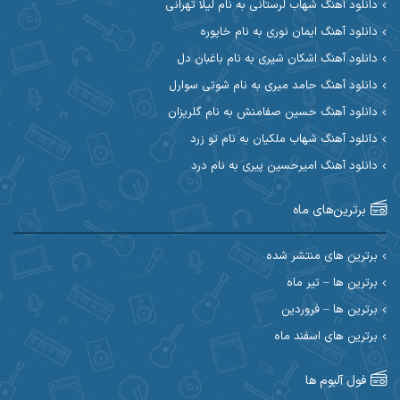
دانلود آهنگ شهاب لرستانی به نام لیلا تهرانی
آوات بوکانی
آوات یگانه
دانلود آهنگ ایمان نوری به نام خاپوره
آیت احمدنژاد
آیهان
دانلود آهنگ اشکان شیری به نام باغبان دل
دانلود آهنگ حامد میری به نام شوتی سوارل
ابراهیم شمس
ابوالحسن جاویدان
دانلود آهنگ حسین صفامنش به نام گلریزان
ابی حسینی
احسان آزادی
دانلود آهنگ شهاب ملکیان به نام تو زرد
دانلود آهنگ امیرحسین پیری به نام درد
احسان آیینفر
احسان اصغری
برترین‌های ماه
احسان امیدوار
احسان ایوتوندی
احسان حیدری
احسان دریادل
برترین های منتشر شده
برترین ها – تیر ماه
احسان رمضانی
احسان علیانی
برترین ها – فروردین
احسان کریمی
برترین های اسفند ماه
احسان کمری
احسان مرادیان
احمد اسلامی
فول آلبوم ها