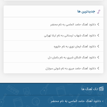
آرکاداش
آرمان بیرانوند
جدیدترین ها
آرمان دی ال
آرمان عثمانی
دانلود آهنگ حامد الماسی به نام محضر
آرمان فرامرزی
آرمان نظری
دانلود آهنگ شهاب لرستانی به نام لیلا تهرانی
آرمین ابدالی
آرمین برمایه
دانلود آهنگ ایمان نوری به نام خاپوره
آرمین حشمتی
آرمین سبزواری
دانلود آهنگ اشکان شیری به نام باغبان دل
آرمین گراوندی
آرمین مرشدی
دانلود آهنگ حامد میری به نام شوتی سوارل
آریا اسماعیلی
آریاس جوان
آرین صیادی
آرین طاهری
تک آهنگ ها
آرین مریدی
آکوان
دانلود آهنگ حامد الماسی به نام محضر