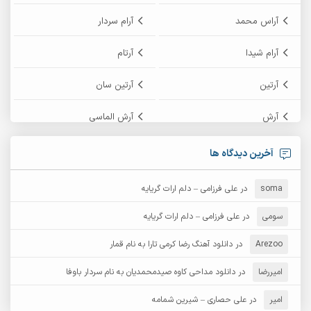
آراس محمد
آرام سردار
آرام شیدا
آرتام
آرتین
آرتین سان
آرش
آرش الماسی
آرش امامی
آرش پایایی
آخرین دیدگاه ها
آرش دی جی 2
آرش زین الدینی
soma
در
علی فرزامی – دلم ارات گریایه
آرش عثمان
آرش غریب
سومی
در
علی فرزامی – دلم ارات گریایه
Arezoo
آرش مبهم
در
دانلود آهنگ رضا کرمی تارا به نام قمار
آرش مستشیری
امیررضا
در
دانلود مداحی کاوه صیدمحمدیان به نام سردار باوفا
آرش مهرابی
آرش نظری
امیر
در
علی حصاری – شیرین شمامه
آرشام
آرکا