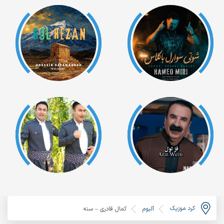
کرد موزیک
آلبوم
کمال قادری – سنه