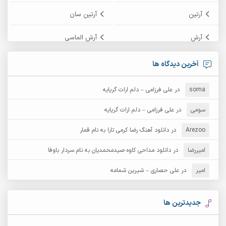
آرتین
آرتین سان
آرش
آرش الماسی
آرش امامی
آرش پایایی
آخرین دیدگاه ها
آرش دی جی 2
آرش زین الدینی
soma
در
علی فرزامی – دلم ارات گریایه
آرش عثمان
آرش غریب
سومی
در
علی فرزامی – دلم ارات گریایه
Arezoo
آرش مبهم
در
دانلود آهنگ رضا کرمی تارا به نام قمار
آرش مستشیری
امیررضا
در
دانلود مداحی کاوه صیدمحمدیان به نام سردار باوفا
آرش مهرابی
آرش نظری
امیر
در
علی حصاری – شیرین شمامه
آرشام
آرکا
آرکاداش
آرمان بیرانوند
جدیدترین ها
آرمان دی ال
آرمان عثمانی