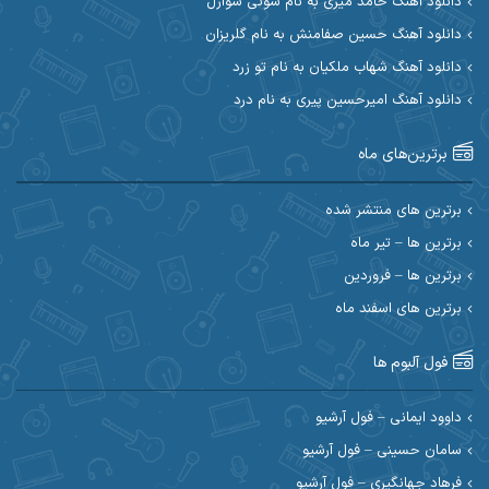
دانلود آهنگ حامد میری به نام شوتی سوارل
ابراهیم شمس
ابوالحسن جاویدان
دانلود آهنگ حسین صفامنش به نام گلریزان
ابی حسینی
احسان آزادی
دانلود آهنگ شهاب ملکیان به نام تو زرد
دانلود آهنگ امیرحسین پیری به نام درد
احسان آیینفر
احسان اصغری
برترین‌های ماه
احسان امیدوار
احسان ایوتوندی
احسان حیدری
احسان دریادل
برترین های منتشر شده
برترین ها – تیر ماه
احسان رمضانی
احسان علیانی
برترین ها – فروردین
احسان کریمی
برترین های اسفند ماه
احسان کمری
احسان مرادیان
احمد اسلامی
فول آلبوم ها
احمد بیرانوند
احمد رستمی
داوود ایمانی – فول آرشیو
سامان حسینی – فول آرشیو
احمد صحراییان
احمد مرادیان
فرهاد جهانگیری – فول آرشیو