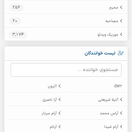
256
محرم
20
مصاحبه
3,174
موزیک ویدئو
لیست خوانندگان
M2
آترون
آتیلا شریعتی
آرا ناصری
آراس محمد
آرام سردار
آرام شیدا
آرتام