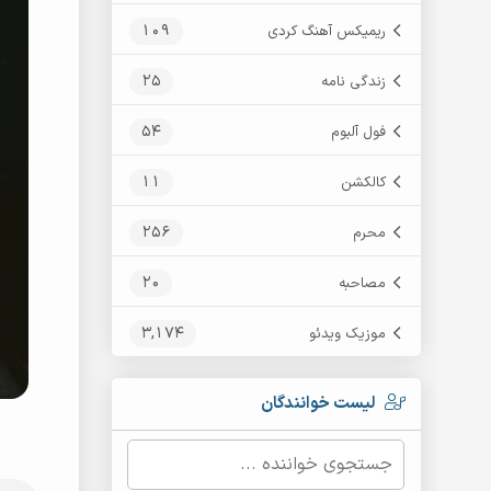
109
ریمیکس آهنگ کردی
25
زندگی نامه
54
فول آلبوم
11
کالکشن
256
محرم
20
مصاحبه
3,174
موزیک ویدئو
لیست خوانندگان