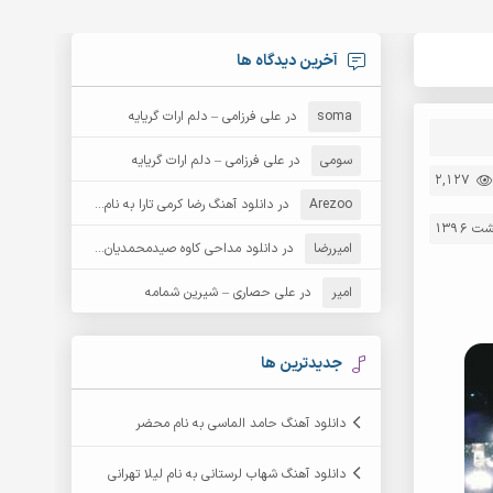
آخرین دیدگاه ها
soma
در
علی فرزامی – دلم ارات گریایه
سومی
در
علی فرزامی – دلم ارات گریایه
2,127
Arezoo
در
دانلود آهنگ رضا کرمی تارا به نام قمار
امیررضا
در
دانلود مداحی کاوه صیدمحمدیان به نام سردار باوفا
امیر
در
علی حصاری – شیرین شمامه
جدیدترین ها
دانلود آهنگ حامد الماسی به نام محضر
دانلود آهنگ شهاب لرستانی به نام لیلا تهرانی