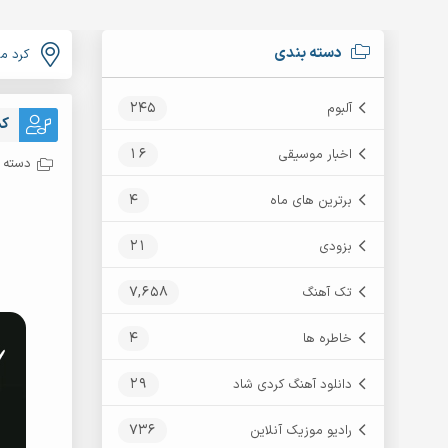
دسته بندی
کرد م
245
آلبوم
کم
16
اخبار موسیقی
دسته ب
4
برترین های ماه
21
بزودی
7,658
تک آهنگ
4
خاطره ها
29
دانلود آهنگ کردی شاد
736
رادیو موزیک آنلاین