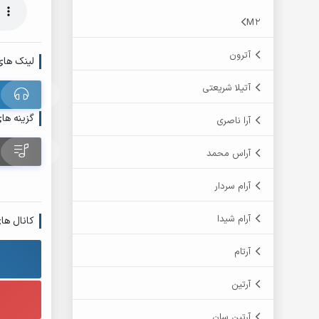
M2
آترون
لینک های
آتیلا شریعتی
گزینه ها
آرا ناصری
آراس محمد
آرام سردار
آرام شیدا
کانال ها
آرتام
آرتین
آرتین سان