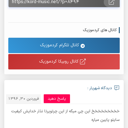
کانال های کردموزیک
کانال تلگرام کردموزیک
کانال روبیکا کردموزیک
دیدگاه شهریار :
پاسخ دهید
فروردین 30, 1396
خخخخخخخخخ این چی میگه از این چرتوپرتا نذار خدایش کیفیت
سایتو پایین میاره