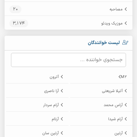
20
مصاحبه
3,174
موزیک ویدئو
لیست خوانندگان
M2
آترون
آتیلا شریعتی
آرا ناصری
آراس محمد
آرام سردار
آرام شیدا
آرتام
آرتین
آرتین سان