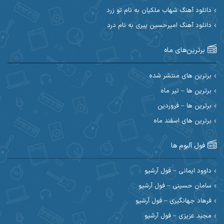
ابی حسینی
احسان آزادی
دانلود آهنگ شهاب ملکیان به نام تو زرد
دانلود آهنگ امیرحسین پیری به نام درد
احسان آیینفر
احسان اصغری
برترین‌های ماه
احسان امیدوار
احسان ایوتوندی
احسان حیدری
احسان دریادل
برترین های منتشر شده
برترین ها – تیر ماه
احسان رمضانی
احسان علیانی
برترین ها – فروردین
احسان کریمی
برترین های اسفند ماه
احسان کمری
احسان مرادیان
احمد اسلامی
فول آلبوم ها
احمد بیرانوند
احمد رستمی
داوود ایمانی – فول آرشیو
سامان حسینی – فول آرشیو
احمد صحراییان
احمد مرادیان
فرهاد جهانگیری – فول آرشیو
احمد نازدار
احمد نوریان
مجید عزیزی – فول آرشیو