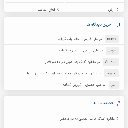
آرش
آرش الماسی
آرش امامی
آرش پایایی
آخرین دیدگاه ها
آرش دی جی 2
آرش زین الدینی
soma
در
علی فرزامی – دلم ارات گریایه
آرش عثمان
آرش غریب
سومی
در
علی فرزامی – دلم ارات گریایه
Arezoo
آرش مبهم
در
دانلود آهنگ رضا کرمی تارا به نام قمار
آرش مستشیری
امیررضا
در
دانلود مداحی کاوه صیدمحمدیان به نام سردار باوفا
آرش مهرابی
آرش نظری
امیر
در
علی حصاری – شیرین شمامه
آرشام
آرکا
آرکاداش
آرمان بیرانوند
جدیدترین ها
آرمان دی ال
آرمان عثمانی
دانلود آهنگ حامد الماسی به نام محضر
آرمان فرامرزی
آرمان نظری