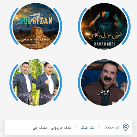
کرد موزیک
تک آهنگ
بابک چاردولی – تفنگ چی