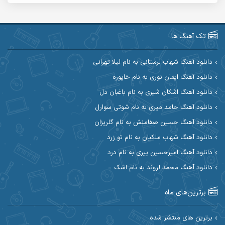
آریا اسماعیلی
آریاس جوان
آرین صیادی
آرین طاهری
تک آهنگ ها
آرین مریدی
آکوان
دانلود آهنگ شهاب لرستانی به نام لیلا تهرانی
دانلود آهنگ ایمان نوری به نام خاپوره
آوات بوکانی
آوات یگانه
دانلود آهنگ اشکان شیری به نام باغبان دل
آیت احمدنژاد
آیهان
دانلود آهنگ حامد میری به نام شوتی سوارل
دانلود آهنگ حسین صفامنش به نام گلریزان
ابراهیم شمس
ابوالحسن جاویدان
دانلود آهنگ شهاب ملکیان به نام تو زرد
ابی حسینی
احسان آزادی
دانلود آهنگ امیرحسین پیری به نام درد
دانلود آهنگ محمد لروند به نام اشک
احسان آیینفر
احسان اصغری
برترین‌های ماه
احسان امیدوار
احسان ایوتوندی
احسان حیدری
احسان دریادل
برترین های منتشر شده