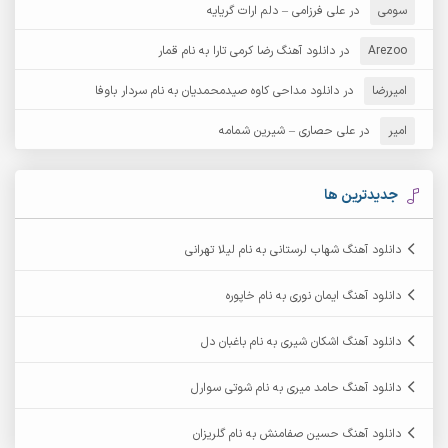
آرش عثمان
آرش غریب
سومی
در
علی فرزامی – دلم ارات گریایه
Arezoo
آرش مبهم
در
دانلود آهنگ رضا کرمی تارا به نام قمار
آرش مستشیری
امیررضا
در
دانلود مداحی کاوه صیدمحمدیان به نام سردار باوفا
آرش مهرابی
آرش نظری
امیر
در
علی حصاری – شیرین شمامه
آرشام
آرکا
آرکاداش
آرمان بیرانوند
جدیدترین ها
آرمان دی ال
آرمان عثمانی
دانلود آهنگ شهاب لرستانی به نام لیلا تهرانی
آرمان فرامرزی
آرمان نظری
دانلود آهنگ ایمان نوری به نام خاپوره
آرمین ابدالی
آرمین برمایه
دانلود آهنگ اشکان شیری به نام باغبان دل
آرمین حشمتی
آرمین سبزواری
دانلود آهنگ حامد میری به نام شوتی سوارل
آرمین گراوندی
آرمین مرشدی
دانلود آهنگ حسین صفامنش به نام گلریزان