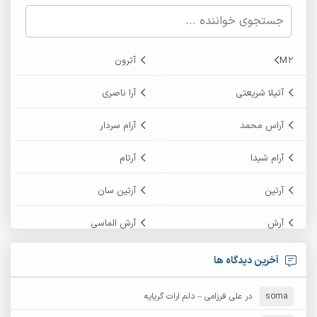
M2
آترون
آتیلا شریعتی
آرا ناصری
آراس محمد
آرام سردار
آرام شیدا
آرتام
آرتین
آرتین سان
آرش
آرش الماسی
آرش امامی
آرش پایایی
آخرین دیدگاه ها
آرش دی جی 2
آرش زین الدینی
soma
در
علی فرزامی – دلم ارات گریایه