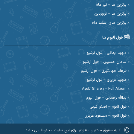
برترین ها – تیر ماه
احسان رمضانی
احسان علیانی
برترین ها – فروردین
احسان کریمی
برترین های اسفند ماه
احسان کمری
احسان مرادیان
احمد اسلامی
فول آلبوم ها
احمد بیرانوند
احمد رستمی
داوود ایمانی – فول آرشیو
سامان حسینی – فول آرشیو
احمد صحراییان
احمد مرادیان
فرهاد جهانگیری – فول آرشیو
احمد نازدار
احمد نوریان
مجید عزیزی – فول آرشیو
Ayub Ghaleh – Full Album
احمدرضا امرایی
ادریس
یدالله رحمانی – فول آلبوم
ارسلان منصوری
ارسی بند
فول آلبوم – اصغر غیبی
فول آلبوم – مسعود عزیزی
اسماعیل منتی
اسی ظهرابی
کلیه حقوق مادی و معنوی برای این سایت محفوظ می باشد
اشکان ابرناک
اشکان فتحی