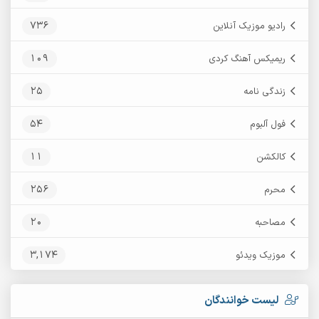
736
رادیو موزیک آنلاین
109
ریمیکس آهنگ کردی
25
زندگی نامه
54
فول آلبوم
11
کالکشن
256
محرم
20
مصاحبه
3,174
موزیک ویدئو
لیست خوانندگان