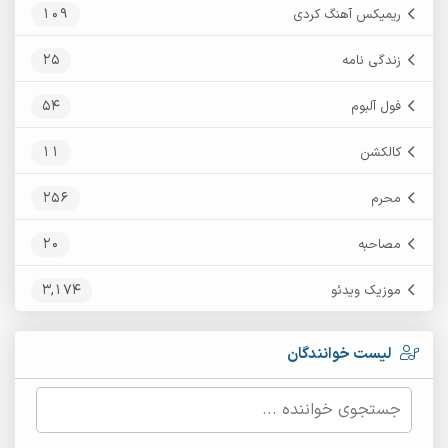
109
ریمیکس آهنگ کردی
25
زندگی نامه
54
فول آلبوم
11
کالکشن
256
محرم
20
مصاحبه
3,174
موزیک ویدئو
لیست خوانندگان