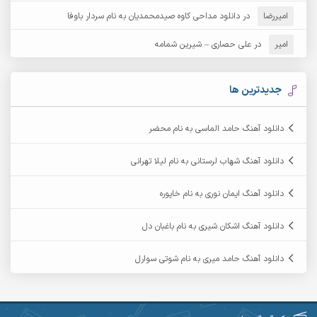
امیررضا
در
دانلود مداحی کاوه صیدمحمدیان به نام سردار باوفا
آرش مهرابی
آرش نظری
امیر
در
علی حصاری – شیرین شمامه
آرشام
آرکا
آرکاداش
آرمان بیرانوند
جدیدترین ها
آرمان دی ال
آرمان عثمانی
دانلود آهنگ حامد الماسی به نام محضر
آرمان فرامرزی
آرمان نظری
دانلود آهنگ شهاب لرستانی به نام لیلا تهرانی
آرمین ابدالی
آرمین برمایه
دانلود آهنگ ایمان نوری به نام خاپوره
آرمین حشمتی
آرمین سبزواری
دانلود آهنگ اشکان شیری به نام باغبان دل
آرمین گراوندی
آرمین مرشدی
دانلود آهنگ حامد میری به نام شوتی سوارل
آریا اسماعیلی
آریاس جوان
آرین صیادی
آرین طاهری