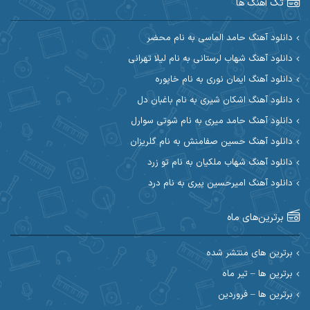
تک آهنگ ها
آرین مریدی
آکوان
دانلود آهنگ حامد الماسی به نام محضر
دانلود آهنگ شهاب لرستانی به نام لیلا تهرانی
آوات بوکانی
آوات یگانه
دانلود آهنگ ایمان نوری به نام خاپوره
آیت احمدنژاد
آیهان
دانلود آهنگ اشکان شیری به نام باغبان دل
دانلود آهنگ حامد میری به نام شوتی سوارل
ابراهیم شمس
ابوالحسن جاویدان
دانلود آهنگ حسین صفامنش به نام گلریزان
ابی حسینی
احسان آزادی
دانلود آهنگ شهاب ملکیان به نام تو زرد
دانلود آهنگ امیرحسین پیری به نام درد
احسان آیینفر
احسان اصغری
برترین‌های ماه
احسان امیدوار
احسان ایوتوندی
احسان حیدری
احسان دریادل
برترین های منتشر شده
برترین ها – تیر ماه
احسان رمضانی
احسان علیانی
برترین ها – فروردین