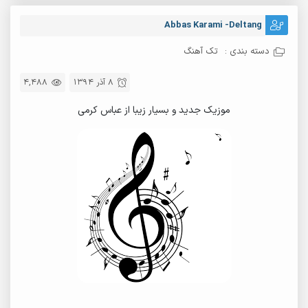
Abbas Karami -Deltang
دسته بندی :
تک آهنگ
8 آذر 1394
4,488
موزیک جدید و بسیار زیبا از عباس کرمی