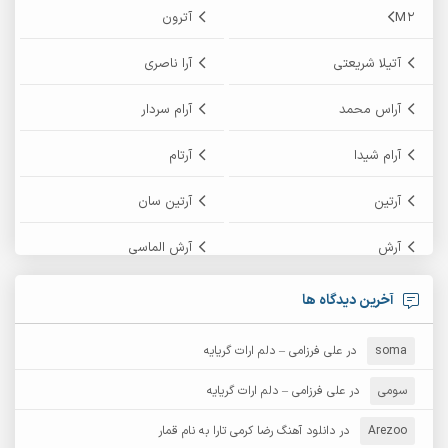
M2
آترون
آتیلا شریعتی
آرا ناصری
آراس محمد
آرام سردار
آرام شیدا
آرتام
آرتین
آرتین سان
آرش
آرش الماسی
آرش امامی
آرش پایایی
آخرین دیدگاه ها
آرش دی جی 2
آرش زین الدینی
soma
در
علی فرزامی – دلم ارات گریایه
آرش عثمان
آرش غریب
سومی
در
علی فرزامی – دلم ارات گریایه
Arezoo
آرش مبهم
در
دانلود آهنگ رضا کرمی تارا به نام قمار
آرش مستشیری