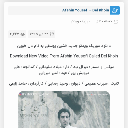
Afshin Yousefi – Del Khoin
دسته بندی :
موزیک ویدئو
22 دی 1395
4,223
دانلود موزیک ویدئو جدید افشین یوسفی به نام دل خوین
Download New Video From Afshin Yousefi Called Del Khoin
میکس و مستر : دو ال بند / تار : میلاد سلیمانی / کمانچه : علی
درویش پور / عود : امیر میرزایی
تنبک : سهراب عظیمی / دیوان : وحید رضایی / کارگردان : حامد زارعی