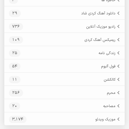
4
خاطره ها
29
دانلود آهنگ کردی شاد
736
رادیو موزیک آنلاین
109
ریمیکس آهنگ کردی
25
زندگی نامه
54
فول آلبوم
11
کالکشن
256
محرم
20
مصاحبه
3,174
موزیک ویدئو