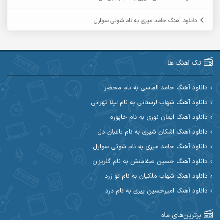
آرمین گراوندی
آرمین مرشدی
دانلود آهنگ حامد میری به نام شوتی سوارل
آریا اسماعیلی
آریاس جوان
آرین صیادی
آرین طاهری
تک آهنگ ها
آرین مریدی
آکوان
دانلود آهنگ حامد الماسی به نام محضر
دانلود آهنگ شهاب لرستانی به نام لیلا تهرانی
آوات بوکانی
آوات یگانه
دانلود آهنگ ایمان نوری به نام خاپوره
آیت احمدنژاد
آیهان
دانلود آهنگ اشکان شیری به نام باغبان دل
دانلود آهنگ حامد میری به نام شوتی سوارل
ابراهیم شمس
ابوالحسن جاویدان
دانلود آهنگ حسین صفامنش به نام گلریزان
ابی حسینی
احسان آزادی
دانلود آهنگ شهاب ملکیان به نام تو زرد
دانلود آهنگ امیرحسین پیری به نام درد
احسان آیینفر
احسان اصغری
برترین‌های ماه
احسان امیدوار
احسان ایوتوندی