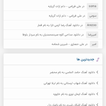
آرش دی جی 2
آرش زین الدینی
soma
در
علی فرزامی – دلم ارات گریایه
آرش عثمان
آرش غریب
سومی
در
علی فرزامی – دلم ارات گریایه
Arezoo
آرش مبهم
در
دانلود آهنگ رضا کرمی تارا به نام قمار
آرش مستشیری
امیررضا
در
دانلود مداحی کاوه صیدمحمدیان به نام سردار باوفا
آرش مهرابی
آرش نظری
امیر
در
علی حصاری – شیرین شمامه
آرشام
آرکا
آرکاداش
آرمان بیرانوند
جدیدترین ها
آرمان دی ال
آرمان عثمانی
دانلود آهنگ حامد الماسی به نام محضر
آرمان فرامرزی
آرمان نظری
دانلود آهنگ شهاب لرستانی به نام لیلا تهرانی
آرمین ابدالی
آرمین برمایه
دانلود آهنگ ایمان نوری به نام خاپوره
آرمین حشمتی
آرمین سبزواری
دانلود آهنگ اشکان شیری به نام باغبان دل