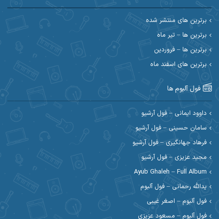
احسان حیدری
احسان دریادل
برترین های منتشر شده
برترین ها – تیر ماه
احسان رمضانی
احسان علیانی
برترین ها – فروردین
احسان کریمی
برترین های اسفند ماه
احسان کمری
احسان مرادیان
احمد اسلامی
فول آلبوم ها
احمد بیرانوند
احمد رستمی
داوود ایمانی – فول آرشیو
سامان حسینی – فول آرشیو
احمد صحراییان
احمد مرادیان
فرهاد جهانگیری – فول آرشیو
احمد نازدار
احمد نوریان
مجید عزیزی – فول آرشیو
Ayub Ghaleh – Full Album
احمدرضا امرایی
ادریس
یدالله رحمانی – فول آلبوم
ارسلان منصوری
ارسی بند
فول آلبوم – اصغر غیبی
فول آلبوم – مسعود عزیزی