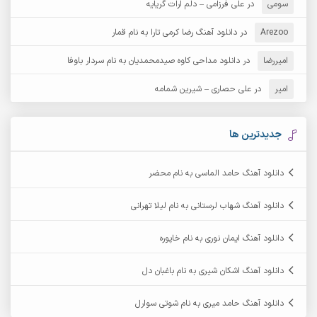
آرش عثمان
آرش غریب
سومی
در
علی فرزامی – دلم ارات گریایه
Arezoo
آرش مبهم
در
دانلود آهنگ رضا کرمی تارا به نام قمار
آرش مستشیری
امیررضا
در
دانلود مداحی کاوه صیدمحمدیان به نام سردار باوفا
آرش مهرابی
آرش نظری
امیر
در
علی حصاری – شیرین شمامه
آرشام
آرکا
آرکاداش
آرمان بیرانوند
جدیدترین ها
آرمان دی ال
آرمان عثمانی
دانلود آهنگ حامد الماسی به نام محضر
آرمان فرامرزی
آرمان نظری
دانلود آهنگ شهاب لرستانی به نام لیلا تهرانی
آرمین ابدالی
آرمین برمایه
دانلود آهنگ ایمان نوری به نام خاپوره
آرمین حشمتی
آرمین سبزواری
دانلود آهنگ اشکان شیری به نام باغبان دل
آرمین گراوندی
آرمین مرشدی
دانلود آهنگ حامد میری به نام شوتی سوارل