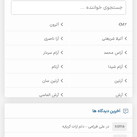
M2
آترون
آتیلا شریعتی
آرا ناصری
آراس محمد
آرام سردار
آرام شیدا
آرتام
آرتین
آرتین سان
آرش
آرش الماسی
آرش امامی
آرش پایایی
آخرین دیدگاه ها
آرش دی جی 2
آرش زین الدینی
soma
در
علی فرزامی – دلم ارات گریایه