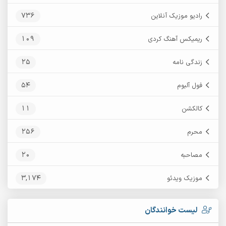
736
رادیو موزیک آنلاین
109
ریمیکس آهنگ کردی
25
زندگی نامه
54
فول آلبوم
11
کالکشن
256
محرم
20
مصاحبه
3,174
موزیک ویدئو
لیست خوانندگان