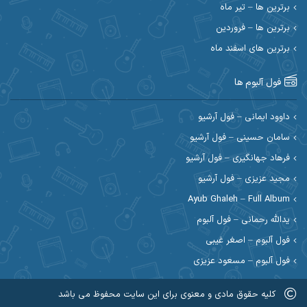
برترین ها – تیر ماه
احسان رمضانی
احسان علیانی
برترین ها – فروردین
احسان کریمی
برترین های اسفند ماه
احسان کمری
احسان مرادیان
احمد اسلامی
فول آلبوم ها
احمد بیرانوند
احمد رستمی
داوود ایمانی – فول آرشیو
سامان حسینی – فول آرشیو
احمد صحراییان
احمد مرادیان
فرهاد جهانگیری – فول آرشیو
احمد نازدار
احمد نوریان
مجید عزیزی – فول آرشیو
Ayub Ghaleh – Full Album
احمدرضا امرایی
ادریس
یدالله رحمانی – فول آلبوم
ارسلان منصوری
ارسی بند
فول آلبوم – اصغر غیبی
فول آلبوم – مسعود عزیزی
اسماعیل منتی
اسی ظهرابی
کلیه حقوق مادی و معنوی برای این سایت محفوظ می باشد
اشکان ابرناک
اشکان فتحی