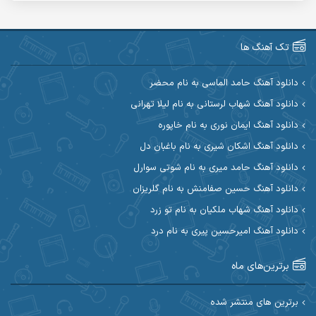
آریا اسماعیلی
آریاس جوان
آرین صیادی
آرین طاهری
تک آهنگ ها
آرین مریدی
آکوان
دانلود آهنگ حامد الماسی به نام محضر
دانلود آهنگ شهاب لرستانی به نام لیلا تهرانی
آوات بوکانی
آوات یگانه
دانلود آهنگ ایمان نوری به نام خاپوره
آیت احمدنژاد
آیهان
دانلود آهنگ اشکان شیری به نام باغبان دل
دانلود آهنگ حامد میری به نام شوتی سوارل
ابراهیم شمس
ابوالحسن جاویدان
دانلود آهنگ حسین صفامنش به نام گلریزان
ابی حسینی
احسان آزادی
دانلود آهنگ شهاب ملکیان به نام تو زرد
دانلود آهنگ امیرحسین پیری به نام درد
احسان آیینفر
احسان اصغری
برترین‌های ماه
احسان امیدوار
احسان ایوتوندی
احسان حیدری
احسان دریادل
برترین های منتشر شده