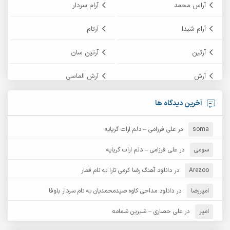
آراس محمد
آرام سردار
آرام شیدا
آرتام
آرتین
آرتین سان
آرش
آرش الماسی
آرش امامی
آرش پایایی
آخرین دیدگاه ها
آرش دی جی 2
آرش زین الدینی
soma
در
علی فرزامی – دلم ارات گریایه
آرش عثمان
آرش غریب
سومی
در
علی فرزامی – دلم ارات گریایه
Arezoo
آرش مبهم
در
دانلود آهنگ رضا کرمی تارا به نام قمار
آرش مستشیری
امیررضا
در
دانلود مداحی کاوه صیدمحمدیان به نام سردار باوفا
آرش مهرابی
آرش نظری
امیر
در
علی حصاری – شیرین شمامه
آرشام
آرکا