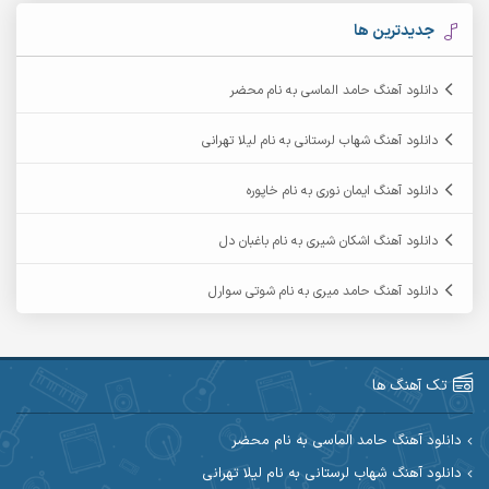
آرکاداش
آرمان بیرانوند
جدیدترین ها
آرمان دی ال
آرمان عثمانی
دانلود آهنگ حامد الماسی به نام محضر
آرمان فرامرزی
آرمان نظری
دانلود آهنگ شهاب لرستانی به نام لیلا تهرانی
آرمین ابدالی
آرمین برمایه
دانلود آهنگ ایمان نوری به نام خاپوره
آرمین حشمتی
آرمین سبزواری
دانلود آهنگ اشکان شیری به نام باغبان دل
آرمین گراوندی
آرمین مرشدی
دانلود آهنگ حامد میری به نام شوتی سوارل
آریا اسماعیلی
آریاس جوان
آرین صیادی
آرین طاهری
تک آهنگ ها
آرین مریدی
آکوان
دانلود آهنگ حامد الماسی به نام محضر
دانلود آهنگ شهاب لرستانی به نام لیلا تهرانی
آوات بوکانی
آوات یگانه