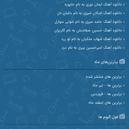
دانلود آهنگ ایمان نوری به نام خاپوره
آیت احمدنژاد
آیهان
دانلود آهنگ اشکان شیری به نام باغبان دل
دانلود آهنگ حامد میری به نام شوتی سوارل
ابراهیم شمس
ابوالحسن جاویدان
دانلود آهنگ حسین صفامنش به نام گلریزان
ابی حسینی
احسان آزادی
دانلود آهنگ شهاب ملکیان به نام تو زرد
دانلود آهنگ امیرحسین پیری به نام درد
احسان آیینفر
احسان اصغری
برترین‌های ماه
احسان امیدوار
احسان ایوتوندی
احسان حیدری
احسان دریادل
برترین های منتشر شده
برترین ها – تیر ماه
احسان رمضانی
احسان علیانی
برترین ها – فروردین
احسان کریمی
برترین های اسفند ماه
احسان کمری
احسان مرادیان
احمد اسلامی
فول آلبوم ها