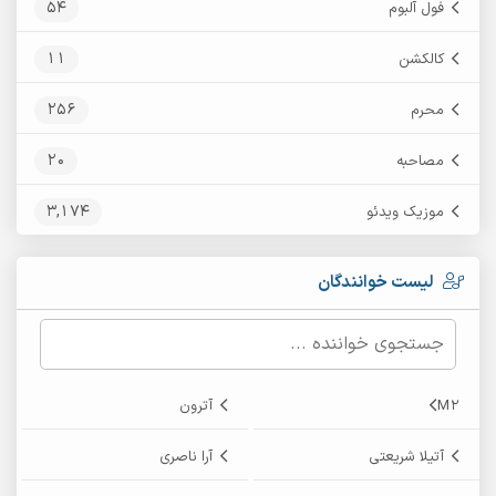
54
فول آلبوم
11
کالکشن
256
محرم
20
مصاحبه
3,174
موزیک ویدئو
لیست خوانندگان
M2
آترون
آتیلا شریعتی
آرا ناصری