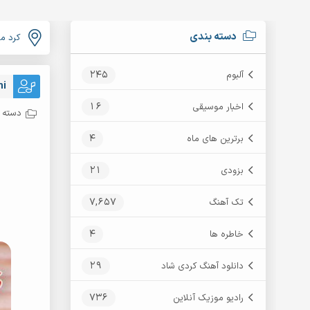
دسته بندی
کرد م
245
آلبوم
hi
16
اخبار موسیقی
دسته ب
4
برترین های ماه
21
بزودی
7,657
تک آهنگ
4
خاطره ها
29
دانلود آهنگ کردی شاد
736
رادیو موزیک آنلاین