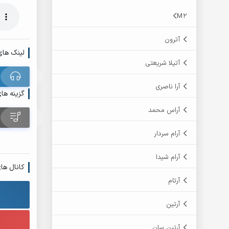
M2
آترون
لینک های
آتیلا شریعتی
آرا ناصری
گزینه ها
آراس محمد
آرام سردار
آرام شیدا
کانال ها
آرتام
آرتین
آرتین سان