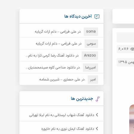
آخرین دیدگاه ها
soma
در
علی فرزامی – دلم ارات گریایه
سومی
در
علی فرزامی – دلم ارات گریایه
6,076
Arezoo
در
دانلود آهنگ رضا کرمی تارا به نام قمار
امیررضا
در
دانلود مداحی کاوه صیدمحمدیان به نام سردار باوفا
امیر
در
علی حصاری – شیرین شمامه
جدیدترین ها
دانلود آهنگ شهاب لرستانی به نام لیلا تهرانی
دانلود آهنگ ایمان نوری به نام خاپوره