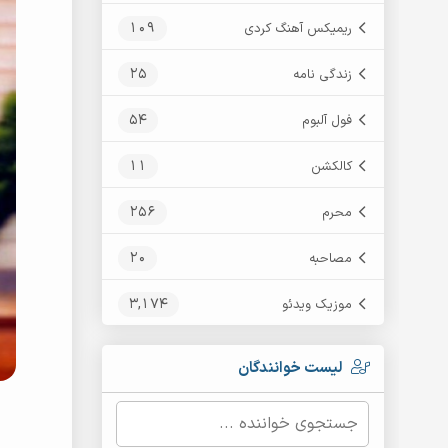
109
ریمیکس آهنگ کردی
25
زندگی نامه
54
فول آلبوم
11
کالکشن
256
محرم
20
مصاحبه
3,174
موزیک ویدئو
لیست خوانندگان