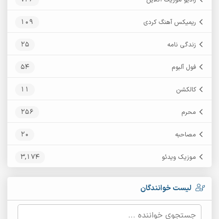
109
ریمیکس آهنگ کردی
25
زندگی نامه
54
فول آلبوم
11
کالکشن
256
محرم
20
مصاحبه
3,174
موزیک ویدئو
لیست خوانندگان