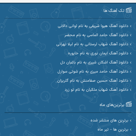
آرین صیادی
آرین طاهری
تک آهنگ ها
آرین مریدی
آکوان
دانلود آهنگ هیوا شریفی به نام لوانی دالانی
دانلود آهنگ حامد الماسی به نام محضر
آوات بوکانی
آوات یگانه
دانلود آهنگ شهاب لرستانی به نام لیلا تهرانی
آیت احمدنژاد
آیهان
دانلود آهنگ ایمان نوری به نام خاپوره
دانلود آهنگ اشکان شیری به نام باغبان دل
ابراهیم شمس
ابوالحسن جاویدان
دانلود آهنگ حامد میری به نام شوتی سوارل
ابی حسینی
احسان آزادی
دانلود آهنگ حسین صفامنش به نام گلریزان
دانلود آهنگ شهاب ملکیان به نام تو زرد
احسان آیینفر
احسان اصغری
برترین‌های ماه
احسان امیدوار
احسان ایوتوندی
احسان حیدری
احسان دریادل
برترین های منتشر شده
برترین ها – تیر ماه
احسان رمضانی
احسان علیانی