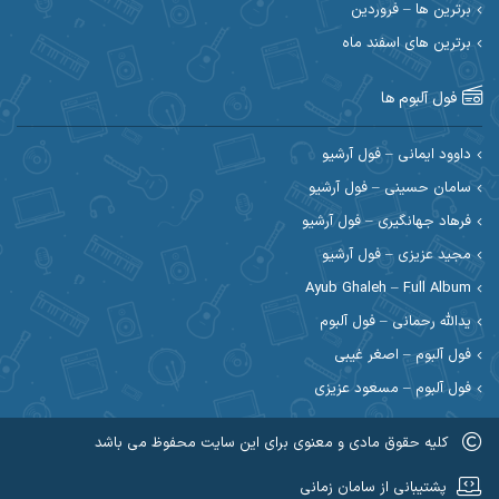
برترین ها – فروردین
احسان کریمی
برترین های اسفند ماه
احسان کمری
احسان مرادیان
احمد اسلامی
فول آلبوم ها
احمد بیرانوند
احمد رستمی
داوود ایمانی – فول آرشیو
سامان حسینی – فول آرشیو
احمد صحراییان
احمد مرادیان
فرهاد جهانگیری – فول آرشیو
احمد نازدار
احمد نوریان
مجید عزیزی – فول آرشیو
Ayub Ghaleh – Full Album
احمدرضا امرایی
ادریس
یدالله رحمانی – فول آلبوم
ارسلان منصوری
ارسی بند
فول آلبوم – اصغر غیبی
فول آلبوم – مسعود عزیزی
اسماعیل منتی
اسی ظهرابی
کلیه حقوق مادی و معنوی برای این سایت محفوظ می باشد
اشکان ابرناک
اشکان فتحی
عضویت در کانال روبیکا کردموزیک
پشتیبانی از سامان زمانی