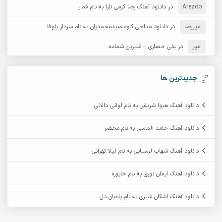
Arezoo
آرش مبهم
در
دانلود آهنگ رضا کرمی تارا به نام قمار
آرش مستشیری
امیررضا
در
دانلود مداحی کاوه صیدمحمدیان به نام سردار باوفا
آرش مهرابی
آرش نظری
امیر
در
علی حصاری – شیرین شمامه
آرشام
آرکا
آرکاداش
آرمان بیرانوند
جدیدترین ها
آرمان دی ال
آرمان عثمانی
دانلود آهنگ هیوا شریفی به نام لوانی دالانی
آرمان فرامرزی
آرمان نظری
دانلود آهنگ حامد الماسی به نام محضر
آرمین ابدالی
آرمین برمایه
دانلود آهنگ شهاب لرستانی به نام لیلا تهرانی
آرمین حشمتی
آرمین سبزواری
دانلود آهنگ ایمان نوری به نام خاپوره
آرمین گراوندی
آرمین مرشدی
دانلود آهنگ اشکان شیری به نام باغبان دل
آریا اسماعیلی
آریاس جوان