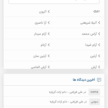
M2
آترون
آتیلا شریعتی
آرا ناصری
آراس محمد
آرام سردار
آرام شیدا
آرتام
آرتین
آرتین سان
آرش
آرش الماسی
آرش امامی
آرش پایایی
آخرین دیدگاه ها
آرش دی جی 2
آرش زین الدینی
soma
در
علی فرزامی – دلم ارات گریایه
آرش عثمان
آرش غریب
سومی
در
علی فرزامی – دلم ارات گریایه