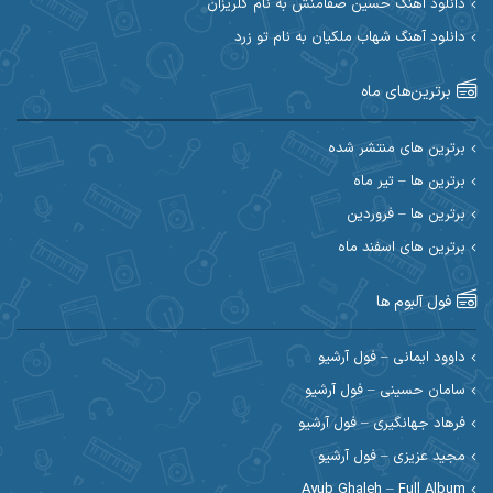
دانلود آهنگ حسین صفامنش به نام گلریزان
دانلود آهنگ شهاب ملکیان به نام تو زرد
احسان آیینفر
احسان اصغری
برترین‌های ماه
احسان امیدوار
احسان ایوتوندی
احسان حیدری
احسان دریادل
برترین های منتشر شده
برترین ها – تیر ماه
احسان رمضانی
احسان علیانی
برترین ها – فروردین
احسان کریمی
برترین های اسفند ماه
احسان کمری
احسان مرادیان
احمد اسلامی
فول آلبوم ها
احمد بیرانوند
احمد رستمی
داوود ایمانی – فول آرشیو
سامان حسینی – فول آرشیو
احمد صحراییان
احمد مرادیان
فرهاد جهانگیری – فول آرشیو
احمد نازدار
احمد نوریان
مجید عزیزی – فول آرشیو
Ayub Ghaleh – Full Album