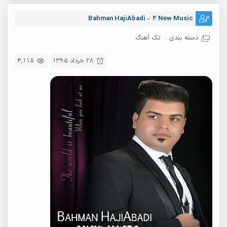
Bahman HajiAbadi – 2 New Music
دسته بندی :
تک آهنگ
28 خرداد 1395
4,115