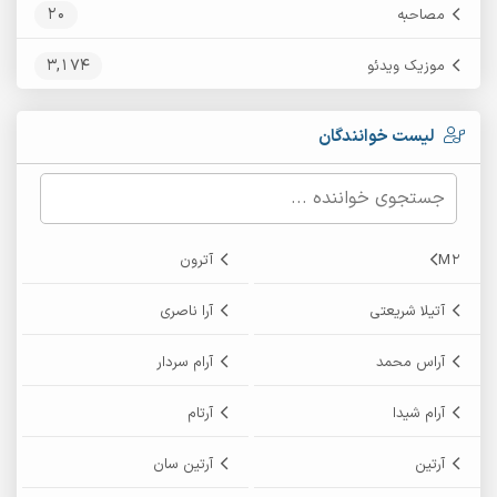
20
مصاحبه
3,174
موزیک ویدئو
لیست خوانندگان
M2
آترون
آتیلا شریعتی
آرا ناصری
آراس محمد
آرام سردار
آرام شیدا
آرتام
آرتین
آرتین سان