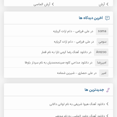
آرش
آرش الماسی
آرش امامی
آرش پایایی
آخرین دیدگاه ها
آرش دی جی 2
آرش زین الدینی
soma
در
علی فرزامی – دلم ارات گریایه
آرش عثمان
آرش غریب
سومی
در
علی فرزامی – دلم ارات گریایه
Arezoo
آرش مبهم
در
دانلود آهنگ رضا کرمی تارا به نام قمار
آرش مستشیری
امیررضا
در
دانلود مداحی کاوه صیدمحمدیان به نام سردار باوفا
آرش مهرابی
آرش نظری
امیر
در
علی حصاری – شیرین شمامه
آرشام
آرکا
آرکاداش
آرمان بیرانوند
جدیدترین ها
آرمان دی ال
آرمان عثمانی
دانلود آهنگ هیوا شریفی به نام لوانی دالانی
آرمان فرامرزی
آرمان نظری
دانلود آهنگ حامد الماسی به نام محضر