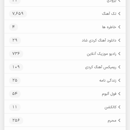
21
بزودی
7,659
تک آهنگ
4
خاطره ها
29
دانلود آهنگ کردی شاد
736
رادیو موزیک آنلاین
109
ریمیکس آهنگ کردی
25
زندگی نامه
54
فول آلبوم
11
کالکشن
256
محرم