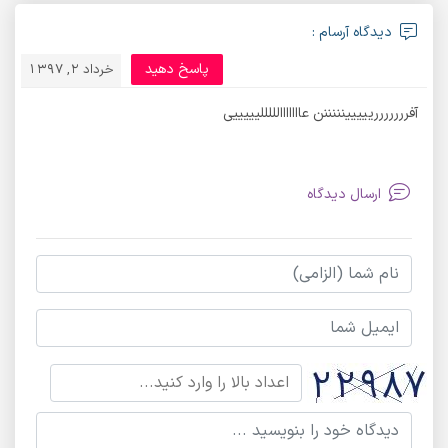
دیدگاه آرسام :
پاسخ دهید
خرداد 2, 1397
آفرررررررییییینننننن عااااااالللللیییییی
ارسال دیدگاه