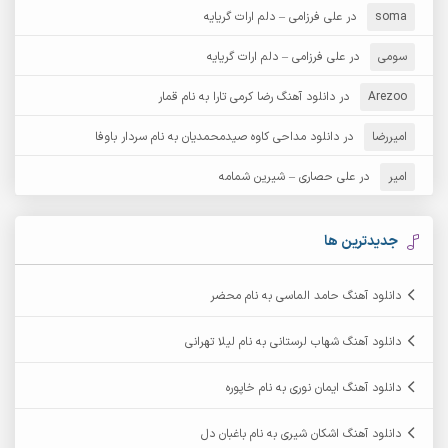
آرش دی جی 2
آرش زین الدینی
soma
در
علی فرزامی – دلم ارات گریایه
آرش عثمان
آرش غریب
سومی
در
علی فرزامی – دلم ارات گریایه
Arezoo
آرش مبهم
در
دانلود آهنگ رضا کرمی تارا به نام قمار
آرش مستشیری
امیررضا
در
دانلود مداحی کاوه صیدمحمدیان به نام سردار باوفا
آرش مهرابی
آرش نظری
امیر
در
علی حصاری – شیرین شمامه
آرشام
آرکا
آرکاداش
آرمان بیرانوند
جدیدترین ها
آرمان دی ال
آرمان عثمانی
دانلود آهنگ حامد الماسی به نام محضر
آرمان فرامرزی
آرمان نظری
دانلود آهنگ شهاب لرستانی به نام لیلا تهرانی
آرمین ابدالی
آرمین برمایه
دانلود آهنگ ایمان نوری به نام خاپوره
آرمین حشمتی
آرمین سبزواری
دانلود آهنگ اشکان شیری به نام باغبان دل