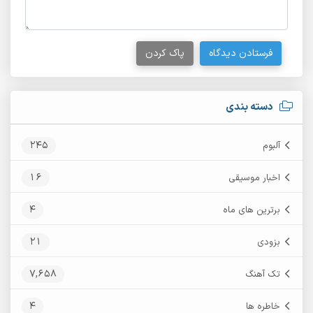
فرستادن دیدگاه
پاک کردن
دسته بندی
245
آلبوم
16
اخبار موسیقی
4
برترین های ماه
21
بزودی
7,658
تک آهنگ
4
خاطره ها