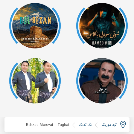
کرد موزیک
تک آهنگ
Behzad Morovat – Taghat