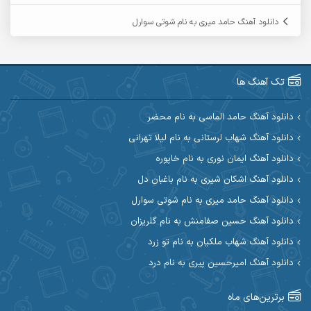
آرمین گراوندی
آرمین مرشدی
دانلود آهنگ حامد میری به نام شوتی سوارل
آریا اسماعیلی
آریاس جوان
آرین صیادی
آرین طاهری
تک آهنگ ها
آرین مریدی
آکوان
دانلود آهنگ حامد الماسی به نام محضر
دانلود آهنگ شهاب لرستانی به نام لیلا تهرانی
آوات بوکانی
آوات یگانه
دانلود آهنگ ایمان نوری به نام خاپوره
آیت احمدنژاد
آیهان
دانلود آهنگ اشکان شیری به نام باغبان دل
دانلود آهنگ حامد میری به نام شوتی سوارل
ابراهیم شمس
ابوالحسن جاویدان
دانلود آهنگ حسین صفامنش به نام گلریزان
ابی حسینی
احسان آزادی
دانلود آهنگ شهاب ملکیان به نام تو زرد
دانلود آهنگ امیرحسین پیری به نام درد
احسان آیینفر
احسان اصغری
برترین‌های ماه
احسان امیدوار
احسان ایوتوندی