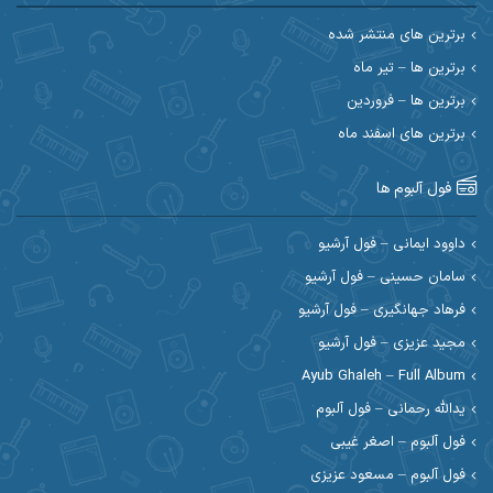
احسان حیدری
احسان دریادل
برترین های منتشر شده
برترین ها – تیر ماه
احسان رمضانی
احسان علیانی
برترین ها – فروردین
احسان کریمی
برترین های اسفند ماه
احسان کمری
احسان مرادیان
احمد اسلامی
فول آلبوم ها
احمد بیرانوند
احمد رستمی
داوود ایمانی – فول آرشیو
سامان حسینی – فول آرشیو
احمد صحراییان
احمد مرادیان
فرهاد جهانگیری – فول آرشیو
احمد نازدار
احمد نوریان
مجید عزیزی – فول آرشیو
Ayub Ghaleh – Full Album
احمدرضا امرایی
ادریس
یدالله رحمانی – فول آلبوم
ارسلان منصوری
ارسی بند
فول آلبوم – اصغر غیبی
فول آلبوم – مسعود عزیزی
اسماعیل منتی
اسی ظهرابی