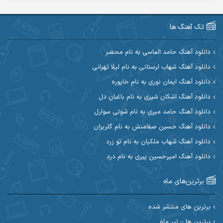
آرین صیادی
آرین طاهری
تک آهنگ ها
آرین مریدی
آکوان
دانلود آهنگ حامد الماسی به نام محضر
دانلود آهنگ شهاب لرستانی به نام لیلا تهرانی
آوات بوکانی
آوات یگانه
دانلود آهنگ ایمان نوری به نام خاپوره
آیت احمدنژاد
آیهان
دانلود آهنگ اشکان شیری به نام باغبان دل
دانلود آهنگ حامد میری به نام شوتی سوارل
ابراهیم شمس
ابوالحسن جاویدان
دانلود آهنگ حسین صفامنش به نام گلریزان
ابی حسینی
احسان آزادی
دانلود آهنگ شهاب ملکیان به نام تو زرد
دانلود آهنگ امیرحسین پیری به نام درد
احسان آیینفر
احسان اصغری
برترین‌های ماه
احسان امیدوار
احسان ایوتوندی
احسان حیدری
احسان دریادل
برترین های منتشر شده
برترین ها – تیر ماه