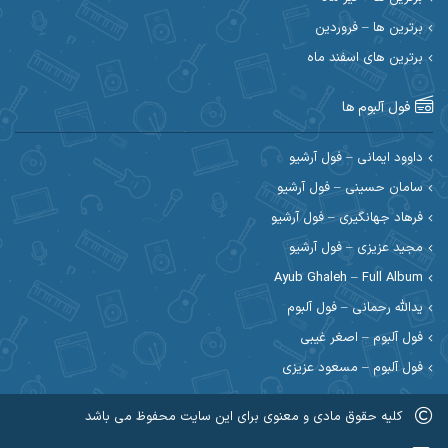
احسان رمضانی
احسان علیانی
برترین ها – فروردین
احسان کریمی
برترین های اسفند ماه
احسان کمری
احسان مرادیان
احمد اسلامی
فول آلبوم ها
احمد بیرانوند
احمد رستمی
داوود ایمانی – فول آرشیو
سامان حسینی – فول آرشیو
احمد صحراییان
احمد مرادیان
فرهاد جهانگیری – فول آرشیو
احمد نازدار
احمد نوریان
مجید عزیزی – فول آرشیو
Ayub Ghaleh – Full Album
احمدرضا امرایی
ادریس
یدالله رحمانی – فول آلبوم
ارسلان منصوری
ارسی بند
فول آلبوم – اصغر غیبی
فول آلبوم – مسعود عزیزی
اسماعیل منتی
اسی ظهرابی
کلیه حقوق مادی و معنوی برای این سایت محفوظ می باشد
اشکان ابرناک
اشکان فتحی
عضویت در کانال روبیکا کردموزیک