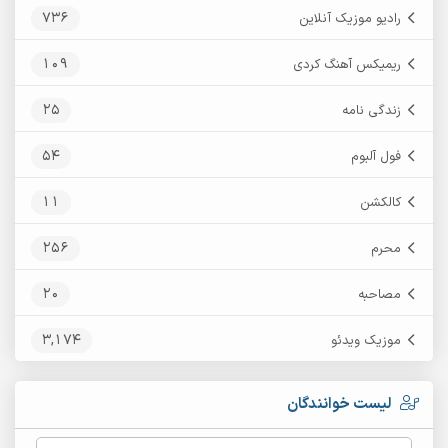
736
رادیو موزیک آنلاین
109
ریمیکس آهنگ کردی
25
زندگی نامه
54
فول آلبوم
11
کالکشن
256
محرم
20
مصاحبه
3,174
موزیک ویدئو
لیست خوانندگان