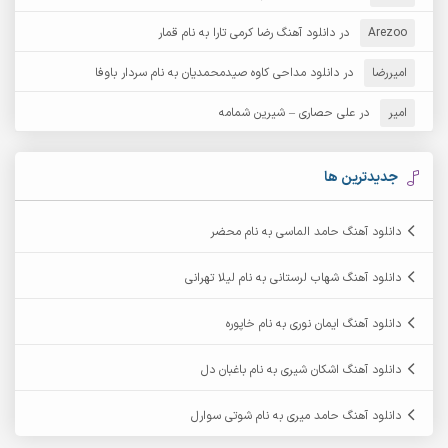
Arezoo
آرش مبهم
در
دانلود آهنگ رضا کرمی تارا به نام قمار
آرش مستشیری
امیررضا
در
دانلود مداحی کاوه صیدمحمدیان به نام سردار باوفا
آرش مهرابی
آرش نظری
امیر
در
علی حصاری – شیرین شمامه
آرشام
آرکا
آرکاداش
آرمان بیرانوند
جدیدترین ها
آرمان دی ال
آرمان عثمانی
دانلود آهنگ حامد الماسی به نام محضر
آرمان فرامرزی
آرمان نظری
دانلود آهنگ شهاب لرستانی به نام لیلا تهرانی
آرمین ابدالی
آرمین برمایه
دانلود آهنگ ایمان نوری به نام خاپوره
آرمین حشمتی
آرمین سبزواری
دانلود آهنگ اشکان شیری به نام باغبان دل
آرمین گراوندی
آرمین مرشدی
دانلود آهنگ حامد میری به نام شوتی سوارل
آریا اسماعیلی
آریاس جوان