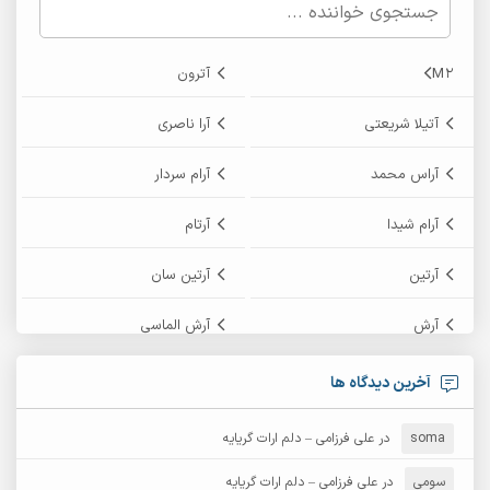
M2
آترون
آتیلا شریعتی
آرا ناصری
آراس محمد
آرام سردار
آرام شیدا
آرتام
آرتین
آرتین سان
آرش
آرش الماسی
آرش امامی
آرش پایایی
آخرین دیدگاه ها
آرش دی جی 2
آرش زین الدینی
soma
در
علی فرزامی – دلم ارات گریایه
آرش عثمان
آرش غریب
سومی
در
علی فرزامی – دلم ارات گریایه