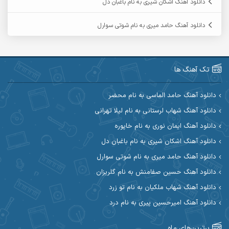
دانلود آهنگ اشکان شیری به نام باغبان دل
آرمین گراوندی
آرمین مرشدی
دانلود آهنگ حامد میری به نام شوتی سوارل
آریا اسماعیلی
آریاس جوان
آرین صیادی
آرین طاهری
تک آهنگ ها
آرین مریدی
آکوان
دانلود آهنگ حامد الماسی به نام محضر
دانلود آهنگ شهاب لرستانی به نام لیلا تهرانی
آوات بوکانی
آوات یگانه
دانلود آهنگ ایمان نوری به نام خاپوره
آیت احمدنژاد
آیهان
دانلود آهنگ اشکان شیری به نام باغبان دل
دانلود آهنگ حامد میری به نام شوتی سوارل
ابراهیم شمس
ابوالحسن جاویدان
دانلود آهنگ حسین صفامنش به نام گلریزان
ابی حسینی
احسان آزادی
دانلود آهنگ شهاب ملکیان به نام تو زرد
دانلود آهنگ امیرحسین پیری به نام درد
احسان آیینفر
احسان اصغری
برترین‌های ماه