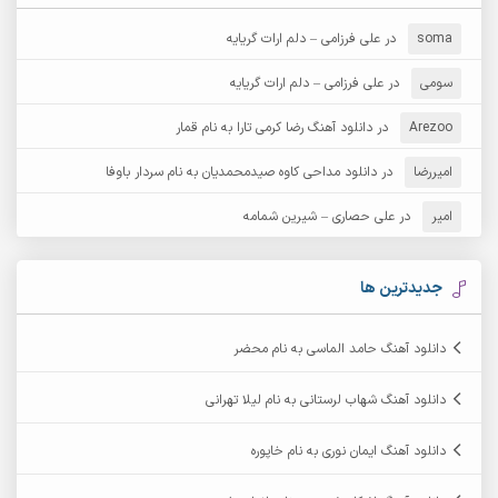
آرش دی جی 2
آرش زین الدینی
soma
در
علی فرزامی – دلم ارات گریایه
آرش عثمان
آرش غریب
سومی
در
علی فرزامی – دلم ارات گریایه
Arezoo
آرش مبهم
در
دانلود آهنگ رضا کرمی تارا به نام قمار
آرش مستشیری
امیررضا
در
دانلود مداحی کاوه صیدمحمدیان به نام سردار باوفا
آرش مهرابی
آرش نظری
امیر
در
علی حصاری – شیرین شمامه
آرشام
آرکا
آرکاداش
آرمان بیرانوند
جدیدترین ها
آرمان دی ال
آرمان عثمانی
دانلود آهنگ حامد الماسی به نام محضر
آرمان فرامرزی
آرمان نظری
دانلود آهنگ شهاب لرستانی به نام لیلا تهرانی
آرمین ابدالی
آرمین برمایه
دانلود آهنگ ایمان نوری به نام خاپوره
آرمین حشمتی
آرمین سبزواری