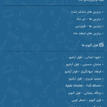
احسان امیدوار
احسان ایوتوندی
احسان حیدری
احسان دریادل
برترین های منتشر شده
برترین ها – تیر ماه
احسان رمضانی
احسان علیانی
برترین ها – فروردین
احسان کریمی
برترین های اسفند ماه
احسان کمری
احسان مرادیان
احمد اسلامی
فول آلبوم ها
احمد بیرانوند
احمد رستمی
داوود ایمانی – فول آرشیو
سامان حسینی – فول آرشیو
احمد صحراییان
احمد مرادیان
فرهاد جهانگیری – فول آرشیو
احمد نازدار
احمد نوریان
مجید عزیزی – فول آرشیو
Ayub Ghaleh – Full Album
احمدرضا امرایی
ادریس
یدالله رحمانی – فول آلبوم
ارسلان منصوری
ارسی بند
فول آلبوم – اصغر غیبی