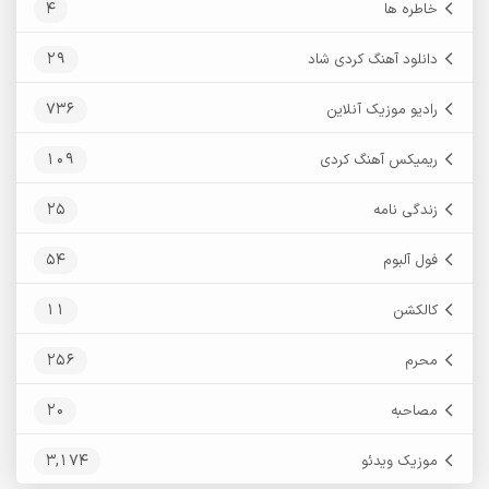
4
خاطره ها
29
دانلود آهنگ کردی شاد
736
رادیو موزیک آنلاین
109
ریمیکس آهنگ کردی
25
زندگی نامه
54
فول آلبوم
11
کالکشن
256
محرم
20
مصاحبه
3,174
موزیک ویدئو