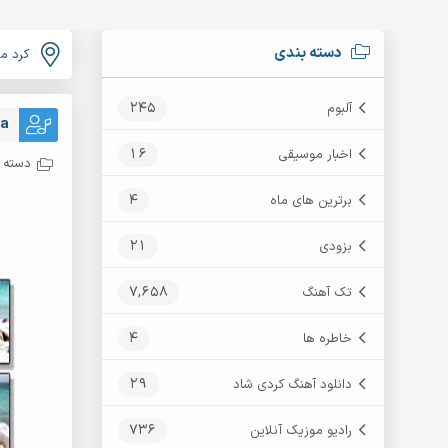
دسته بندی
کرد م
245
آلبوم
ja
16
اخبار موسیقی
دسته ب
4
برترین های ماه
21
بزودی
7,658
تک آهنگ
4
خاطره ها
29
دانلود آهنگ کردی شاد
736
رادیو موزیک آنلاین