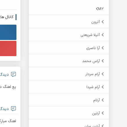
M2
کانال ها
آترون
آتیلا شریعتی
آرا ناصری
آراس محمد
آرام سردار
دیدگاه
یع اهنگ دا
آرام شیدا
آرتام
دیدگاه aeed
آرتین
اهنگ مبارک
آرتین سان