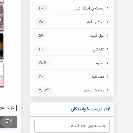
109
ریمیکس آهنگ کردی
25
زندگی نامه
54
فول آلبوم
11
کالکشن
256
محرم
20
مصاحبه
3,174
موزیک ویدئو
گزینه ها
لیست خوانندگان