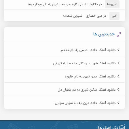
امیررضا
در
دانلود مداحی کاوه صیدمحمدیان به نام سردار باوفا
آرش مهرابی
آرش نظری
امیر
در
علی حصاری – شیرین شمامه
آرشام
آرکا
آرکاداش
آرمان بیرانوند
جدیدترین ها
آرمان دی ال
آرمان عثمانی
دانلود آهنگ حامد الماسی به نام محضر
آرمان فرامرزی
آرمان نظری
دانلود آهنگ شهاب لرستانی به نام لیلا تهرانی
آرمین ابدالی
آرمین برمایه
دانلود آهنگ ایمان نوری به نام خاپوره
آرمین حشمتی
آرمین سبزواری
دانلود آهنگ اشکان شیری به نام باغبان دل
آرمین گراوندی
آرمین مرشدی
دانلود آهنگ حامد میری به نام شوتی سوارل
آریا اسماعیلی
آریاس جوان
آرین صیادی
آرین طاهری
تک آهنگ ها