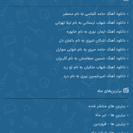
آرین مریدی
آکوان
دانلود آهنگ حامد الماسی به نام محضر
دانلود آهنگ شهاب لرستانی به نام لیلا تهرانی
آوات بوکانی
آوات یگانه
دانلود آهنگ ایمان نوری به نام خاپوره
آیت احمدنژاد
آیهان
دانلود آهنگ اشکان شیری به نام باغبان دل
دانلود آهنگ حامد میری به نام شوتی سوارل
ابراهیم شمس
ابوالحسن جاویدان
دانلود آهنگ حسین صفامنش به نام گلریزان
ابی حسینی
احسان آزادی
دانلود آهنگ شهاب ملکیان به نام تو زرد
دانلود آهنگ امیرحسین پیری به نام درد
احسان آیینفر
احسان اصغری
برترین‌های ماه
احسان امیدوار
احسان ایوتوندی
احسان حیدری
احسان دریادل
برترین های منتشر شده
برترین ها – تیر ماه
احسان رمضانی
احسان علیانی
برترین ها – فروردین
احسان کریمی
برترین های اسفند ماه
احسان کمری