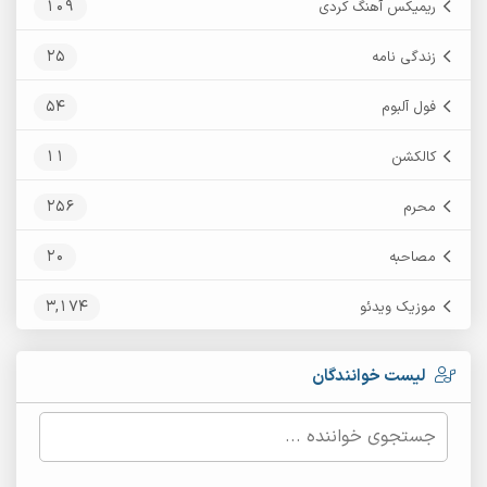
109
ریمیکس آهنگ کردی
25
زندگی نامه
54
فول آلبوم
11
کالکشن
256
محرم
20
مصاحبه
3,174
موزیک ویدئو
لیست خوانندگان