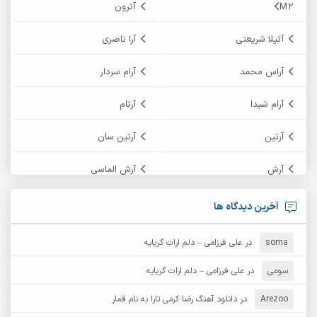
M2
آترون
آتیلا شریعتی
آرا ناصری
آراس محمد
آرام سردار
آرام شیدا
آرتام
آرتین
آرتین سان
آرش
آرش الماسی
آرش امامی
آرش پایایی
آخرین دیدگاه ها
آرش دی جی 2
آرش زین الدینی
soma
در
علی فرزامی – دلم ارات گریایه
آرش عثمان
آرش غریب
سومی
در
علی فرزامی – دلم ارات گریایه
Arezoo
آرش مبهم
در
دانلود آهنگ رضا کرمی تارا به نام قمار
آرش مستشیری