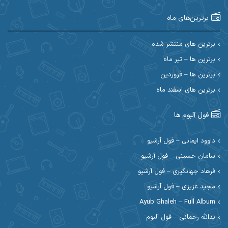
برترین‌های ماه
احسان امیدوار
احسان ایوتوندی
احسان حیدری
احسان دریادل
برترین های منتشر شده
برترین ها – تیر ماه
احسان رمضانی
احسان علیانی
برترین ها – فروردین
احسان کریمی
برترین های اسفند ماه
احسان کمری
احسان مرادیان
احمد اسلامی
فول آلبوم ها
احمد بیرانوند
احمد رستمی
داوود ایمانی – فول آرشیو
سامان حسینی – فول آرشیو
احمد صحراییان
احمد مرادیان
فرهاد جهانگیری – فول آرشیو
احمد نازدار
احمد نوریان
مجید عزیزی – فول آرشیو
Ayub Ghaleh – Full Album
احمدرضا امرایی
ادریس
یدالله رحمانی – فول آلبوم