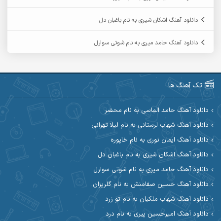
آرمین حشمتی
آرمین سبزواری
دانلود آهنگ اشکان شیری به نام باغبان دل
آرمین گراوندی
آرمین مرشدی
دانلود آهنگ حامد میری به نام شوتی سوارل
آریا اسماعیلی
آریاس جوان
آرین صیادی
آرین طاهری
تک آهنگ ها
آرین مریدی
آکوان
دانلود آهنگ حامد الماسی به نام محضر
دانلود آهنگ شهاب لرستانی به نام لیلا تهرانی
آوات بوکانی
آوات یگانه
دانلود آهنگ ایمان نوری به نام خاپوره
آیت احمدنژاد
آیهان
دانلود آهنگ اشکان شیری به نام باغبان دل
دانلود آهنگ حامد میری به نام شوتی سوارل
ابراهیم شمس
ابوالحسن جاویدان
دانلود آهنگ حسین صفامنش به نام گلریزان
ابی حسینی
احسان آزادی
دانلود آهنگ شهاب ملکیان به نام تو زرد
دانلود آهنگ امیرحسین پیری به نام درد
احسان آیینفر
احسان اصغری