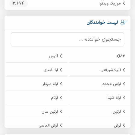
3,174
موزیک ویدئو
لیست خوانندگان
M2
آترون
آتیلا شریعتی
آرا ناصری
آراس محمد
آرام سردار
آرام شیدا
آرتام
آرتین
آرتین سان
آرش
آرش الماسی