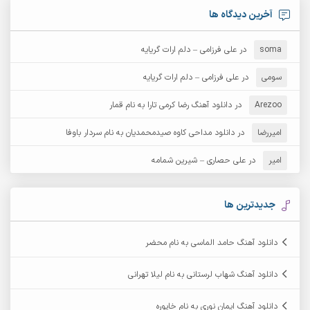
آرش امامی
آرش پایایی
آخرین دیدگاه ها
آرش دی جی 2
آرش زین الدینی
soma
در
علی فرزامی – دلم ارات گریایه
آرش عثمان
آرش غریب
سومی
در
علی فرزامی – دلم ارات گریایه
Arezoo
آرش مبهم
در
دانلود آهنگ رضا کرمی تارا به نام قمار
آرش مستشیری
امیررضا
در
دانلود مداحی کاوه صیدمحمدیان به نام سردار باوفا
آرش مهرابی
آرش نظری
امیر
در
علی حصاری – شیرین شمامه
آرشام
آرکا
آرکاداش
آرمان بیرانوند
جدیدترین ها
آرمان دی ال
آرمان عثمانی
دانلود آهنگ حامد الماسی به نام محضر
آرمان فرامرزی
آرمان نظری
دانلود آهنگ شهاب لرستانی به نام لیلا تهرانی
آرمین ابدالی
آرمین برمایه
دانلود آهنگ ایمان نوری به نام خاپوره