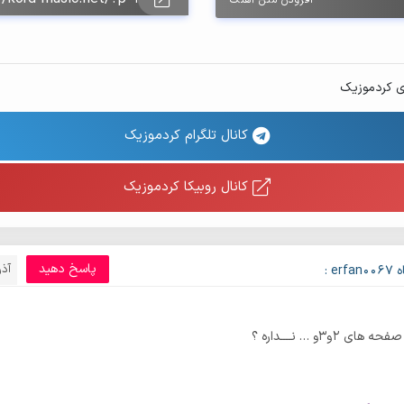
ی کردموزیک
کانال تلگرام کردموزیک
کانال روبیکا کردموزیک
پاسخ دهید
آذر 2, 
er :
 ۲و۳و … نــــداره ؟