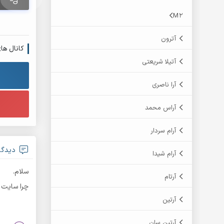
M2
آترون
کانال ها
آتیلا شریعتی
آرا ناصری
آراس محمد
آرام سردار
دیدگاه fan0067
آرام شیدا
سلام.
آرتام
چرا سایت صفحه های
آرتین
آرتین سان