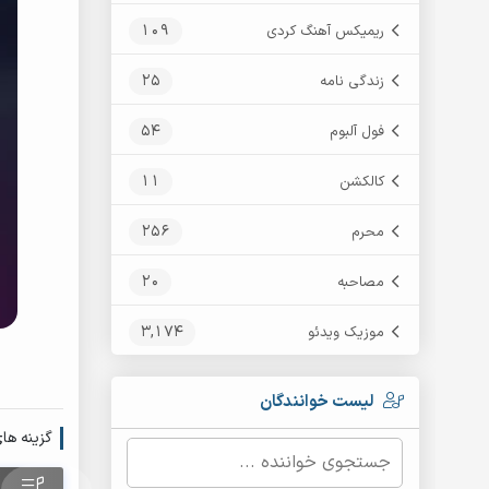
109
ریمیکس آهنگ کردی
25
زندگی نامه
54
فول آلبوم
11
کالکشن
256
محرم
20
مصاحبه
3,174
موزیک ویدئو
لیست خوانندگان
گزینه ها