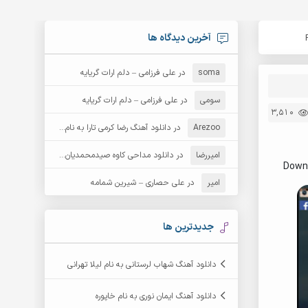
آخرین دیدگاه ها
soma
در
علی فرزامی – دلم ارات گریایه
سومی
در
علی فرزامی – دلم ارات گریایه
3,510
Arezoo
در
دانلود آهنگ رضا کرمی تارا به نام قمار
امیررضا
در
دانلود مداحی کاوه صیدمحمدیان به نام سردار باوفا
Down
امیر
در
علی حصاری – شیرین شمامه
جدیدترین ها
دانلود آهنگ شهاب لرستانی به نام لیلا تهرانی
دانلود آهنگ ایمان نوری به نام خاپوره