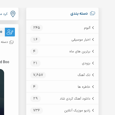
دسته بندی
کرد م
245
آلبوم
oo
16
اخبار موسیقی
دسته ب
4
برترین های ماه
d Boo
21
بزودی
7,657
تک آهنگ
4
خاطره ها
29
دانلود آهنگ کردی شاد
736
رادیو موزیک آنلاین