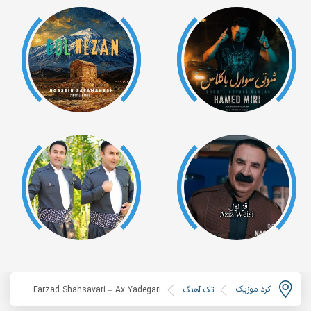
کرد موزیک
تک آهنگ
Farzad Shahsavari – Ax Yadegari