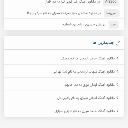
Arezoo
آرش مبهم
در
دانلود آهنگ رضا کرمی تارا به نام قمار
آرش مستشیری
امیررضا
در
دانلود مداحی کاوه صیدمحمدیان به نام سردار باوفا
آرش مهرابی
آرش نظری
امیر
در
علی حصاری – شیرین شمامه
آرشام
آرکا
آرکاداش
آرمان بیرانوند
جدیدترین ها
آرمان دی ال
آرمان عثمانی
دانلود آهنگ حامد الماسی به نام محضر
آرمان فرامرزی
آرمان نظری
دانلود آهنگ شهاب لرستانی به نام لیلا تهرانی
آرمین ابدالی
آرمین برمایه
دانلود آهنگ ایمان نوری به نام خاپوره
آرمین حشمتی
آرمین سبزواری
دانلود آهنگ اشکان شیری به نام باغبان دل
آرمین گراوندی
آرمین مرشدی
دانلود آهنگ حامد میری به نام شوتی سوارل
آریا اسماعیلی
آریاس جوان