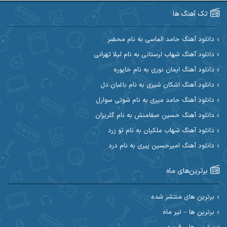
آرین صیادی
آرین طاهری
تک آهنگ ها
آرین مریدی
آکوان
دانلود آهنگ حامد الماسی به نام محضر
دانلود آهنگ شهاب لرستانی به نام لیلا تهرانی
آوات بوکانی
آوات یگانه
دانلود آهنگ ایمان نوری به نام خاپوره
آیت احمدنژاد
آیهان
دانلود آهنگ اشکان شیری به نام باغبان دل
دانلود آهنگ حامد میری به نام شوتی سوارل
ابراهیم شمس
ابوالحسن جاویدان
دانلود آهنگ حسین صفامنش به نام گلریزان
ابی حسینی
احسان آزادی
دانلود آهنگ شهاب ملکیان به نام تو زرد
دانلود آهنگ امیرحسین پیری به نام درد
احسان آیینفر
احسان اصغری
برترین‌های ماه
احسان امیدوار
احسان ایوتوندی
احسان حیدری
احسان دریادل
برترین های منتشر شده
برترین ها – تیر ماه
احسان رمضانی
احسان علیانی