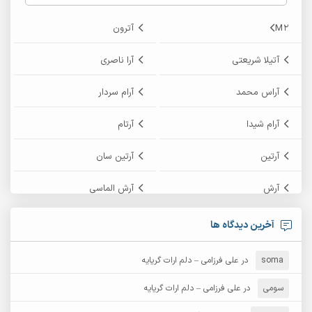
M2
آترون
آتیلا شریعتی
آرا ناصری
آراس محمد
آرام سردار
آرام شیدا
آرتام
آرتین
آرتین سان
آرش
آرش الماسی
آرش امامی
آرش پایایی
آخرین دیدگاه ها
آرش دی جی 2
آرش زین الدینی
soma
در
علی فرزامی – دلم ارات گریایه
آرش عثمان
آرش غریب
سومی
در
علی فرزامی – دلم ارات گریایه