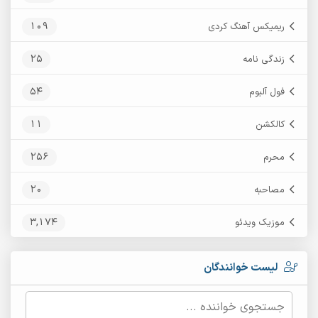
109
ریمیکس آهنگ کردی
25
زندگی نامه
54
فول آلبوم
11
کالکشن
256
محرم
20
مصاحبه
3,174
موزیک ویدئو
لیست خوانندگان