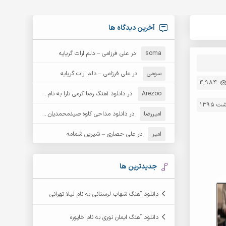
آخرین دیدگاه ها
soma
در
علی فرزامی – دلم ارات گریایه
سومی
در
علی فرزامی – دلم ارات گریایه
4,984
Arezoo
در
دانلود آهنگ رضا کرمی تارا به نام قمار
امیررضا
در
دانلود مداحی کاوه صیدمحمدیان به نام سردار باوفا
امیر
در
علی حصاری – شیرین شمامه
جدیدترین ها
دانلود آهنگ شهاب لرستانی به نام لیلا تهرانی
دانلود آهنگ ایمان نوری به نام خاپوره