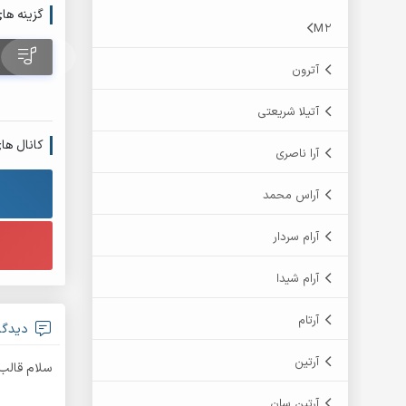
گزینه ها
M2
آترون
آتیلا شریعتی
کانال ها
آرا ناصری
آراس محمد
آرام سردار
آرام شیدا
آرتام
دیدگاه
آرتین
سلام قالب 
آرتین سان