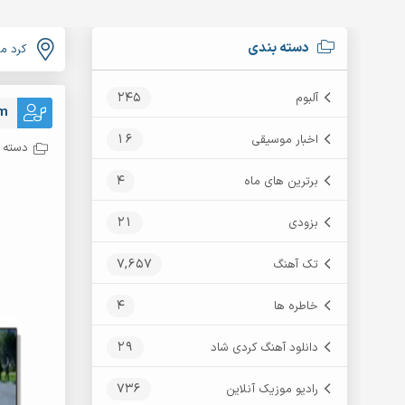
دسته بندی
کرد م
245
آلبوم
am
16
اخبار موسیقی
دسته ب
4
برترین های ماه
21
بزودی
7,657
تک آهنگ
4
خاطره ها
29
دانلود آهنگ کردی شاد
736
رادیو موزیک آنلاین