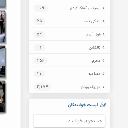
109
ریمیکس آهنگ کردی
25
زندگی نامه
54
فول آلبوم
11
کالکشن
256
محرم
20
مصاحبه
3,174
موزیک ویدئو
لیست خوانندگان