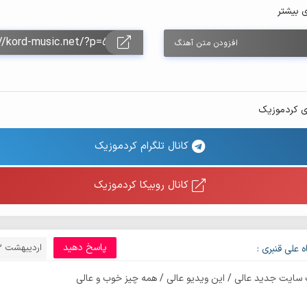
ی بیشتر
افزودن متن آهنگ
ی کردموزیک
کانال تلگرام کردموزیک
کانال روبیکا کردموزیک
پاسخ دهید
اردیبهشت 13, 1395
 علی قنبری :
سایت جدید عالی / این ویدیو عالی / همه چیز خوب و عالی