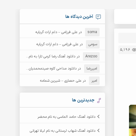
آخرین دیدگاه ها
soma
در
علی فرزامی – دلم ارات گریایه
سومی
در
علی فرزامی – دلم ارات گریایه
5,196
Arezoo
در
دانلود آهنگ رضا کرمی تارا به نام قمار
امیررضا
در
دانلود مداحی کاوه صیدمحمدیان به نام سردار باوفا
امیر
در
علی حصاری – شیرین شمامه
جدیدترین ها
دانلود آهنگ حامد الماسی به نام محضر
دانلود آهنگ شهاب لرستانی به نام لیلا تهرانی