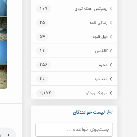
109
ریمیکس آهنگ کردی
25
زندگی نامه
54
فول آلبوم
11
کالکشن
256
محرم
20
مصاحبه
3,174
موزیک ویدئو
لیست خوانندگان