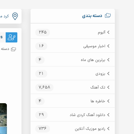
دسته بندی
کرد م
245
آلبوم
as
16
اخبار موسیقی
دسته ب
4
برترین های ماه
21
بزودی
7,658
تک آهنگ
4
خاطره ها
29
دانلود آهنگ کردی شاد
736
رادیو موزیک آنلاین