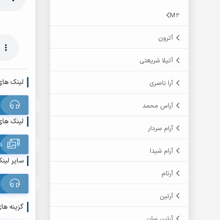
M2
آترون
آتیلا شریعتی
لینک های
آرا ناصری
آراس محمد
لینک های
آرام سردار
د
آرام شیدا
سایر لینک
آرتام
آرتین
گزینه ها
آرتین سان