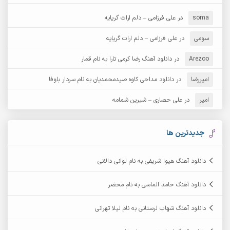
آرش دی جی 2
آرش زین الدینی
soma
در
علی فرزامی – دلم ارات گریایه
آرش عثمان
آرش غریب
سومی
در
علی فرزامی – دلم ارات گریایه
Arezoo
آرش مبهم
در
دانلود آهنگ رضا کرمی تارا به نام قمار
آرش مستشیری
امیررضا
در
دانلود مداحی کاوه صیدمحمدیان به نام سردار باوفا
آرش مهرابی
آرش نظری
امیر
در
علی حصاری – شیرین شمامه
آرشام
آرکا
آرکاداش
آرمان بیرانوند
جدیدترین ها
آرمان دی ال
آرمان عثمانی
دانلود آهنگ هیوا شریفی به نام لوانی دالانی
آرمان فرامرزی
آرمان نظری
دانلود آهنگ حامد الماسی به نام محضر
آرمین ابدالی
آرمین برمایه
دانلود آهنگ شهاب لرستانی به نام لیلا تهرانی
آرمین حشمتی
آرمین سبزواری