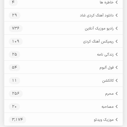
4
خاطره ها
29
دانلود آهنگ کردی شاد
736
رادیو موزیک آنلاین
109
ریمیکس آهنگ کردی
25
زندگی نامه
54
فول آلبوم
11
کالکشن
256
محرم
20
مصاحبه
3,174
موزیک ویدئو