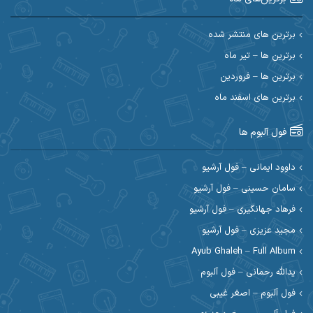
احسان امیدوار
احسان ایوتوندی
احسان حیدری
احسان دریادل
برترین های منتشر شده
برترین ها – تیر ماه
احسان رمضانی
احسان علیانی
برترین ها – فروردین
احسان کریمی
برترین های اسفند ماه
احسان کمری
احسان مرادیان
احمد اسلامی
فول آلبوم ها
احمد بیرانوند
احمد رستمی
داوود ایمانی – فول آرشیو
سامان حسینی – فول آرشیو
احمد صحراییان
احمد مرادیان
فرهاد جهانگیری – فول آرشیو
احمد نازدار
احمد نوریان
مجید عزیزی – فول آرشیو
Ayub Ghaleh – Full Album
احمدرضا امرایی
ادریس
یدالله رحمانی – فول آلبوم
ارسلان منصوری
ارسی بند
فول آلبوم – اصغر غیبی