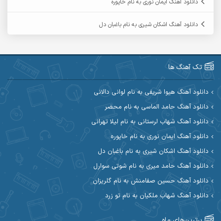
دانلود آهنگ ایمان نوری به نام خاپوره
آرمین گراوندی
آرمین مرشدی
دانلود آهنگ اشکان شیری به نام باغبان دل
آریا اسماعیلی
آریاس جوان
آرین صیادی
آرین طاهری
تک آهنگ ها
آرین مریدی
آکوان
دانلود آهنگ هیوا شریفی به نام لوانی دالانی
دانلود آهنگ حامد الماسی به نام محضر
آوات بوکانی
آوات یگانه
دانلود آهنگ شهاب لرستانی به نام لیلا تهرانی
آیت احمدنژاد
آیهان
دانلود آهنگ ایمان نوری به نام خاپوره
دانلود آهنگ اشکان شیری به نام باغبان دل
ابراهیم شمس
ابوالحسن جاویدان
دانلود آهنگ حامد میری به نام شوتی سوارل
ابی حسینی
احسان آزادی
دانلود آهنگ حسین صفامنش به نام گلریزان
دانلود آهنگ شهاب ملکیان به نام تو زرد
احسان آیینفر
احسان اصغری
برترین‌های ماه