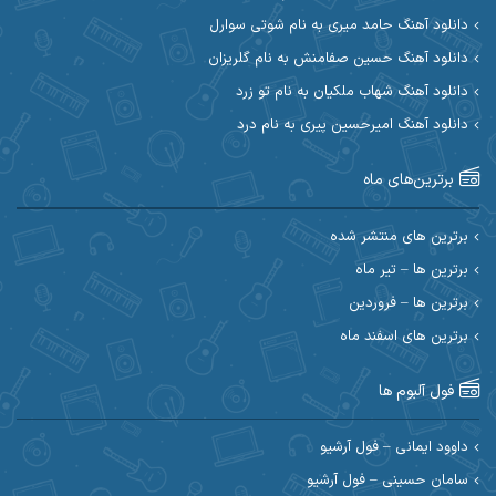
دانلود آهنگ حامد میری به نام شوتی سوارل
ابراهیم شمس
ابوالحسن جاویدان
دانلود آهنگ حسین صفامنش به نام گلریزان
ابی حسینی
احسان آزادی
دانلود آهنگ شهاب ملکیان به نام تو زرد
دانلود آهنگ امیرحسین پیری به نام درد
احسان آیینفر
احسان اصغری
برترین‌های ماه
احسان امیدوار
احسان ایوتوندی
احسان حیدری
احسان دریادل
برترین های منتشر شده
برترین ها – تیر ماه
احسان رمضانی
احسان علیانی
برترین ها – فروردین
احسان کریمی
برترین های اسفند ماه
احسان کمری
احسان مرادیان
احمد اسلامی
فول آلبوم ها
احمد بیرانوند
احمد رستمی
داوود ایمانی – فول آرشیو
سامان حسینی – فول آرشیو
احمد صحراییان
احمد مرادیان