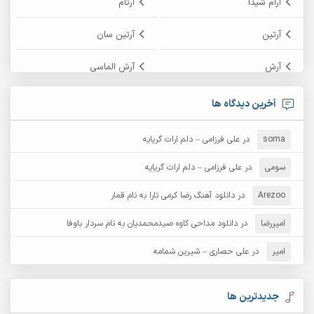
آرام شیدا
آرتام
آرتین
آرتین سان
آرش
آرش الماسی
آرش امامی
آرش پایایی
آخرین دیدگاه ها
آرش دی جی 2
آرش زین الدینی
soma
در
علی فرزامی – دلم ارات گریایه
آرش عثمان
آرش غریب
سومی
در
علی فرزامی – دلم ارات گریایه
Arezoo
آرش مبهم
در
دانلود آهنگ رضا کرمی تارا به نام قمار
آرش مستشیری
امیررضا
در
دانلود مداحی کاوه صیدمحمدیان به نام سردار باوفا
آرش مهرابی
آرش نظری
امیر
در
علی حصاری – شیرین شمامه
آرشام
آرکا
آرکاداش
آرمان بیرانوند
جدیدترین ها