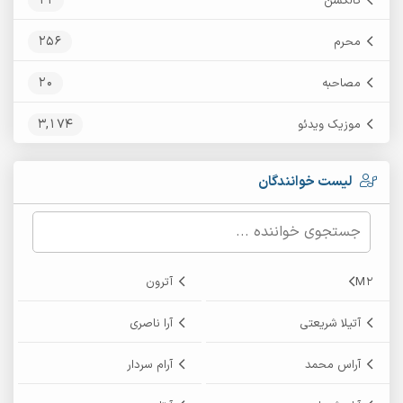
11
کالکشن
256
محرم
20
مصاحبه
3,174
موزیک ویدئو
لیست خوانندگان
M2
آترون
آتیلا شریعتی
آرا ناصری
آراس محمد
آرام سردار