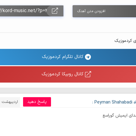
افزودن متن آهنگ
ی کردموزیک
کانال تلگرام کردموزیک
کانال روبیکا کردموزیک
پاسخ دهید
اردیبهشت 24, 1404
Peym :
خدای ایمیش گوراسع