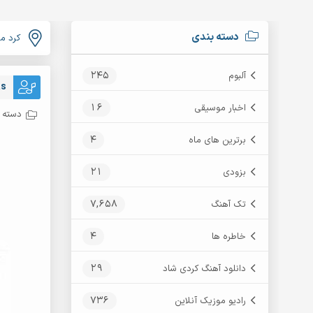
دسته بندی
کرد م
245
آلبوم
as
16
اخبار موسیقی
دسته ب
4
برترین های ماه
21
بزودی
7,658
تک آهنگ
4
خاطره ها
29
دانلود آهنگ کردی شاد
736
رادیو موزیک آنلاین