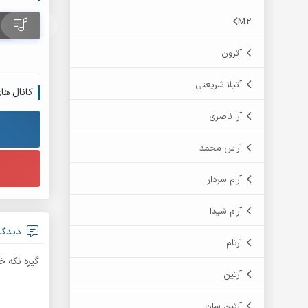
M2
آترون
آتیلا شریعتی
کانال ها
آرا ناصری
آراس محمد
آرام سردار
آرام شیدا
دیدگاه an Shahabadi
آرتام
گیره نکه 
آرتین
آرتین سان