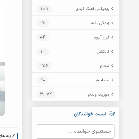
109
ریمیکس آهنگ کردی
25
زندگی نامه
54
فول آلبوم
11
کالکشن
256
محرم
20
مصاحبه
3,174
موزیک ویدئو
لیست خوانندگان
گزینه ها