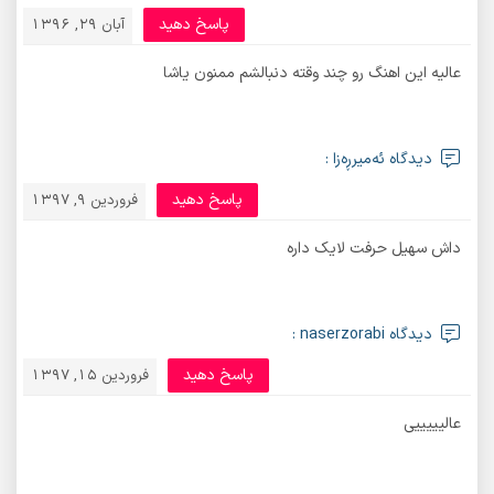
پاسخ دهید
آبان 29, 1396
عالیه این اهنگ رو چند وقته دنبالشم ممنون یاشا
دیدگاه ئەمیرڕەزا :
پاسخ دهید
فروردین 9, 1397
داش سهیل حرفت لایک داره
دیدگاه naserzorabi :
پاسخ دهید
فروردین 15, 1397
عالیییییی