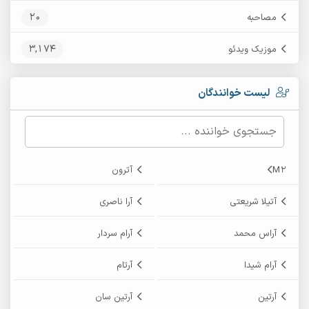
20
مصاحبه
3,174
موزیک ویدئو
لیست خوانندگان
M2
آترون
آتیلا شریعتی
آرا ناصری
آراس محمد
آرام سردار
آرام شیدا
آرتام
آرتین
آرتین سان