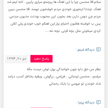
سلام.اقا محسن چرا با این اهنگ ها پرچمتو میاری پایین . اخه اینم شد
اهنگ. چندتا اینجوری خوندی مردم خوششون نیومد. اقا محسن ببین
مردم چی دوس دارن بعد بخون. این محبوب بودنت مدیون مردمی.
پس ب خواسته هاشون احترام بزار.این اهنگم خوب خوندی ولی کاش
کردی میخونی مثل بچه قرتی. بچه ننه…..
دیدگاه شبنم :
پاسخ دهید
دی 20, 1394
بنظر من حق داره چون خوانندگی پول توش نیست مگه
مراسم….محسن لرستانی …فرزامی…زرگوش…وبقیه بخاطر کسب درامد
شاد خوندن تو عروسی یا بابک رحمانی
دیدگاه پرنیا :