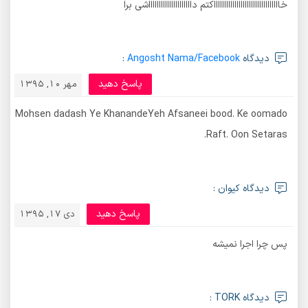
خااااااااااااااااااااااااااااااااکتم داااااااااااااااااااااشی برا
دیدگاه
Angosht Nama/Facebook
:
پاسخ دهید
مهر 10, 1395
Mohsen dadash Ye KhanandeYeh Afsaneei bood. Ke oomado
Raft. Oon Setaras.
دیدگاه کیوان :
پاسخ دهید
دی 17, 1395
پس چرا اجرا نمیشه
دیدگاه TORK :