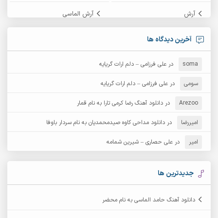
آرش
آرش الماسی
آرش امامی
آرش پایایی
آخرین دیدگاه ها
آرش دی جی 2
آرش زین الدینی
soma
در
علی فرزامی – دلم ارات گریایه
آرش عثمان
آرش غریب
سومی
در
علی فرزامی – دلم ارات گریایه
Arezoo
آرش مبهم
در
دانلود آهنگ رضا کرمی تارا به نام قمار
آرش مستشیری
امیررضا
در
دانلود مداحی کاوه صیدمحمدیان به نام سردار باوفا
آرش مهرابی
آرش نظری
امیر
در
علی حصاری – شیرین شمامه
آرشام
آرکا
آرکاداش
آرمان بیرانوند
جدیدترین ها
آرمان دی ال
آرمان عثمانی
دانلود آهنگ حامد الماسی به نام محضر
آرمان فرامرزی
آرمان نظری