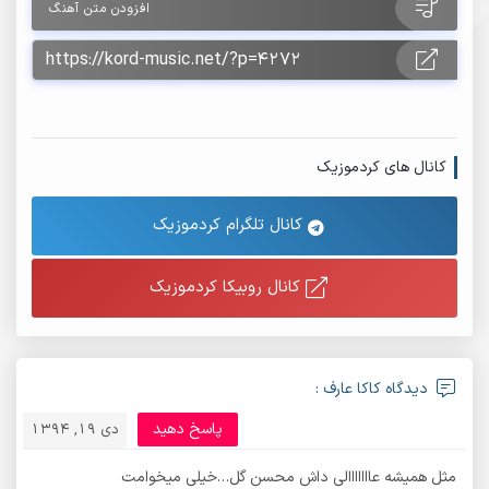
افزودن متن آهنگ
کانال های کردموزیک
کانال تلگرام کردموزیک
کانال روبیکا کردموزیک
دیدگاه کاکا عارف :
پاسخ دهید
دی 19, 1394
مثل همیشه عااااااالی داش محسن گل…خیلی میخوامت