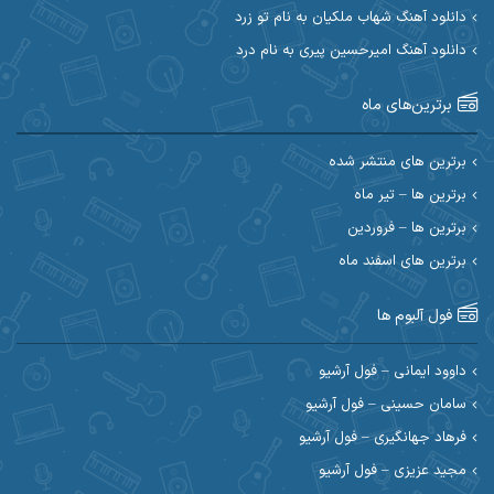
ابی حسینی
احسان آزادی
دانلود آهنگ شهاب ملکیان به نام تو زرد
دانلود آهنگ امیرحسین پیری به نام درد
احسان آیینفر
احسان اصغری
برترین‌های ماه
احسان امیدوار
احسان ایوتوندی
احسان حیدری
احسان دریادل
برترین های منتشر شده
برترین ها – تیر ماه
احسان رمضانی
احسان علیانی
برترین ها – فروردین
احسان کریمی
برترین های اسفند ماه
احسان کمری
احسان مرادیان
احمد اسلامی
فول آلبوم ها
احمد بیرانوند
احمد رستمی
داوود ایمانی – فول آرشیو
سامان حسینی – فول آرشیو
احمد صحراییان
احمد مرادیان
فرهاد جهانگیری – فول آرشیو
احمد نازدار
احمد نوریان
مجید عزیزی – فول آرشیو