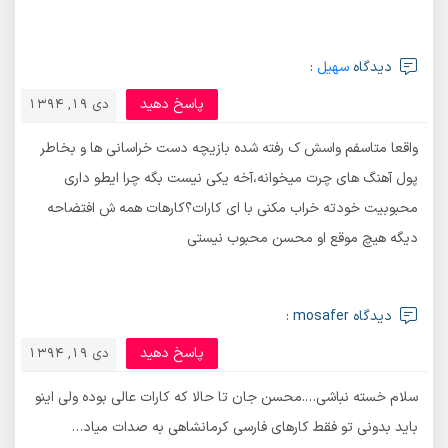
دیدگاه
سهیل
:
پاسخ دهید
دی 19, 1394
واقعا متاسفم واسش ک رفته شده بازیچه دست خراسانی ها و بخاطر
پول آهنگ های چرت میخوانه،آخه یکی نیست بگه چرا ایطو داری
محبوبیت خودته خراب مکنی با ای کارات؟کارهات همه ش افتضاحه
دیگه هیچ موقع او محسن محبوب نیستی
دیدگاه mosafer :
پاسخ دهید
دی 19, 1394
سلام خسته نباشی….محسن جان تا حالا که کارات عالی بوده ولی اینو
باید بدونی تو فقط کارهای فارسی کرمانشاهی به صدات میاد…