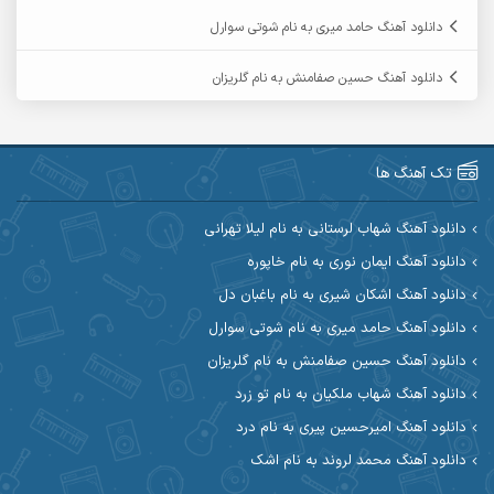
آرمین حشمتی
آرمین سبزواری
دانلود آهنگ حامد میری به نام شوتی سوارل
آرمین گراوندی
آرمین مرشدی
دانلود آهنگ حسین صفامنش به نام گلریزان
آریا اسماعیلی
آریاس جوان
آرین صیادی
آرین طاهری
تک آهنگ ها
آرین مریدی
آکوان
دانلود آهنگ شهاب لرستانی به نام لیلا تهرانی
دانلود آهنگ ایمان نوری به نام خاپوره
آوات بوکانی
آوات یگانه
دانلود آهنگ اشکان شیری به نام باغبان دل
آیت احمدنژاد
آیهان
دانلود آهنگ حامد میری به نام شوتی سوارل
دانلود آهنگ حسین صفامنش به نام گلریزان
ابراهیم شمس
ابوالحسن جاویدان
دانلود آهنگ شهاب ملکیان به نام تو زرد
ابی حسینی
احسان آزادی
دانلود آهنگ امیرحسین پیری به نام درد
دانلود آهنگ محمد لروند به نام اشک
احسان آیینفر
احسان اصغری