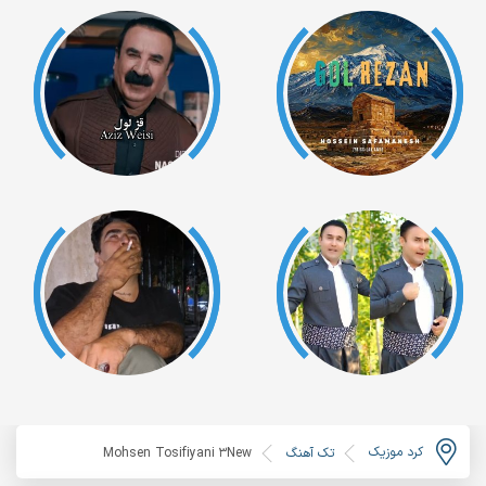
کرد موزیک
تک آهنگ
Mohsen Tosifiyani 3New