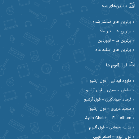
برترین‌های ماه
احسان امیدوار
احسان ایوتوندی
احسان حیدری
احسان دریادل
برترین های منتشر شده
برترین ها – تیر ماه
احسان رمضانی
احسان علیانی
برترین ها – فروردین
احسان کریمی
برترین های اسفند ماه
احسان کمری
احسان مرادیان
احمد اسلامی
فول آلبوم ها
احمد بیرانوند
احمد رستمی
داوود ایمانی – فول آرشیو
سامان حسینی – فول آرشیو
احمد صحراییان
احمد مرادیان
فرهاد جهانگیری – فول آرشیو
احمد نازدار
احمد نوریان
مجید عزیزی – فول آرشیو
Ayub Ghaleh – Full Album
احمدرضا امرایی
ادریس
یدالله رحمانی – فول آلبوم
ارسلان منصوری
ارسی بند
فول آلبوم – اصغر غیبی