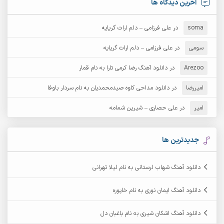
آخرین دیدگاه ها
آرش دی جی 2
آرش زین الدینی
soma
در
علی فرزامی – دلم ارات گریایه
آرش عثمان
آرش غریب
سومی
در
علی فرزامی – دلم ارات گریایه
Arezoo
آرش مبهم
در
دانلود آهنگ رضا کرمی تارا به نام قمار
آرش مستشیری
امیررضا
در
دانلود مداحی کاوه صیدمحمدیان به نام سردار باوفا
آرش مهرابی
آرش نظری
امیر
در
علی حصاری – شیرین شمامه
آرشام
آرکا
آرکاداش
آرمان بیرانوند
جدیدترین ها
آرمان دی ال
آرمان عثمانی
دانلود آهنگ شهاب لرستانی به نام لیلا تهرانی
آرمان فرامرزی
آرمان نظری
دانلود آهنگ ایمان نوری به نام خاپوره
آرمین ابدالی
آرمین برمایه
دانلود آهنگ اشکان شیری به نام باغبان دل