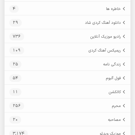
4
خاطره ها
29
دانلود آهنگ کردی شاد
736
رادیو موزیک آنلاین
109
ریمیکس آهنگ کردی
25
زندگی نامه
54
فول آلبوم
11
کالکشن
256
محرم
20
مصاحبه
3,174
موزیک ویدئو