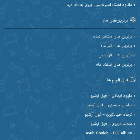
دانلود آهنگ امیرحسین پیری به نام درد
احسان آیینفر
احسان اصغری
برترین‌های ماه
احسان امیدوار
احسان ایوتوندی
احسان حیدری
احسان دریادل
برترین های منتشر شده
برترین ها – تیر ماه
احسان رمضانی
احسان علیانی
برترین ها – فروردین
احسان کریمی
برترین های اسفند ماه
احسان کمری
احسان مرادیان
احمد اسلامی
فول آلبوم ها
احمد بیرانوند
احمد رستمی
داوود ایمانی – فول آرشیو
سامان حسینی – فول آرشیو
احمد صحراییان
احمد مرادیان
فرهاد جهانگیری – فول آرشیو
احمد نازدار
احمد نوریان
مجید عزیزی – فول آرشیو
Ayub Ghaleh – Full Album
احمدرضا امرایی
ادریس