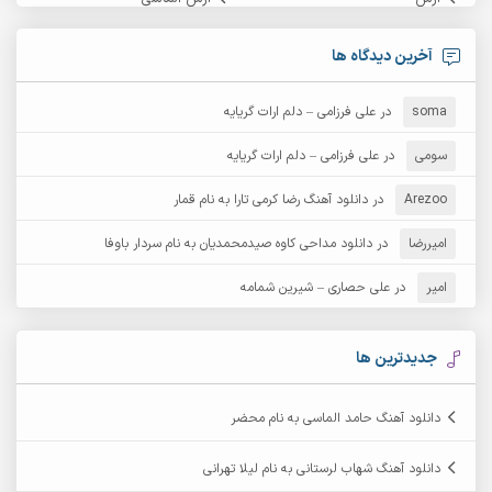
آرش امامی
آرش پایایی
آخرین دیدگاه ها
آرش دی جی 2
آرش زین الدینی
soma
در
علی فرزامی – دلم ارات گریایه
آرش عثمان
آرش غریب
سومی
در
علی فرزامی – دلم ارات گریایه
Arezoo
آرش مبهم
در
دانلود آهنگ رضا کرمی تارا به نام قمار
آرش مستشیری
امیررضا
در
دانلود مداحی کاوه صیدمحمدیان به نام سردار باوفا
آرش مهرابی
آرش نظری
امیر
در
علی حصاری – شیرین شمامه
آرشام
آرکا
آرکاداش
آرمان بیرانوند
جدیدترین ها
آرمان دی ال
آرمان عثمانی
دانلود آهنگ حامد الماسی به نام محضر
آرمان فرامرزی
آرمان نظری
دانلود آهنگ شهاب لرستانی به نام لیلا تهرانی