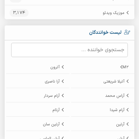
3,174
موزیک ویدئو
لیست خوانندگان
M2
آترون
آتیلا شریعتی
آرا ناصری
آراس محمد
آرام سردار
آرام شیدا
آرتام
آرتین
آرتین سان
آرش
آرش الماسی