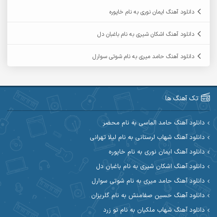
آرمین ابدالی
آرمین برمایه
دانلود آهنگ ایمان نوری به نام خاپوره
آرمین حشمتی
آرمین سبزواری
دانلود آهنگ اشکان شیری به نام باغبان دل
آرمین گراوندی
آرمین مرشدی
دانلود آهنگ حامد میری به نام شوتی سوارل
آریا اسماعیلی
آریاس جوان
آرین صیادی
آرین طاهری
تک آهنگ ها
آرین مریدی
آکوان
دانلود آهنگ حامد الماسی به نام محضر
دانلود آهنگ شهاب لرستانی به نام لیلا تهرانی
آوات بوکانی
آوات یگانه
دانلود آهنگ ایمان نوری به نام خاپوره
آیت احمدنژاد
آیهان
دانلود آهنگ اشکان شیری به نام باغبان دل
دانلود آهنگ حامد میری به نام شوتی سوارل
ابراهیم شمس
ابوالحسن جاویدان
دانلود آهنگ حسین صفامنش به نام گلریزان
ابی حسینی
احسان آزادی
دانلود آهنگ شهاب ملکیان به نام تو زرد