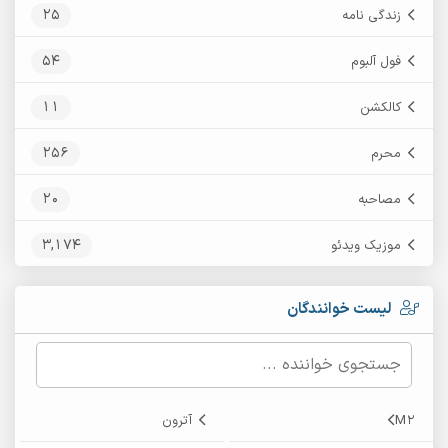
25
زندگی نامه
54
فول آلبوم
11
کالکشن
256
محرم
20
مصاحبه
3,174
موزیک ویدئو
لیست خوانندگان
M2
آترون