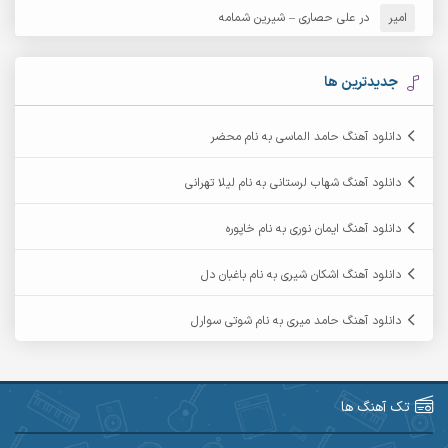
امیر
در
علی حصاری – شیرین شمامه
آرشام
آرکا
آرکاداش
آرمان بیرانوند
جدیدترین ها
آرمان دی ال
آرمان عثمانی
دانلود آهنگ حامد الماسی به نام محضر
آرمان فرامرزی
آرمان نظری
دانلود آهنگ شهاب لرستانی به نام لیلا تهرانی
آرمین ابدالی
آرمین برمایه
دانلود آهنگ ایمان نوری به نام خاپوره
آرمین حشمتی
آرمین سبزواری
دانلود آهنگ اشکان شیری به نام باغبان دل
آرمین گراوندی
آرمین مرشدی
دانلود آهنگ حامد میری به نام شوتی سوارل
آریا اسماعیلی
آریاس جوان
آرین صیادی
آرین طاهری
تک آهنگ ها
آرین مریدی
آکوان