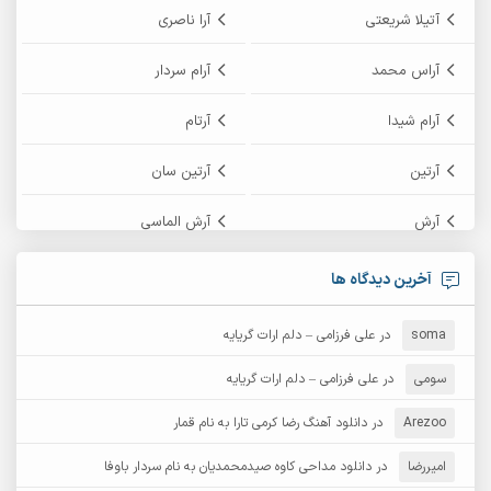
آتیلا شریعتی
آرا ناصری
آراس محمد
آرام سردار
آرام شیدا
آرتام
آرتین
آرتین سان
آرش
آرش الماسی
آرش امامی
آرش پایایی
آخرین دیدگاه ها
آرش دی جی 2
آرش زین الدینی
soma
در
علی فرزامی – دلم ارات گریایه
آرش عثمان
آرش غریب
سومی
در
علی فرزامی – دلم ارات گریایه
Arezoo
آرش مبهم
در
دانلود آهنگ رضا کرمی تارا به نام قمار
آرش مستشیری
امیررضا
در
دانلود مداحی کاوه صیدمحمدیان به نام سردار باوفا
آرش مهرابی
آرش نظری