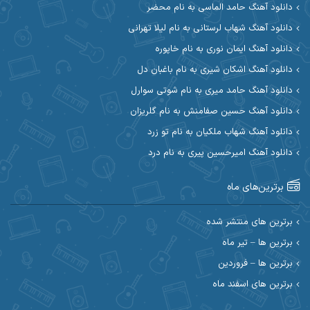
دانلود آهنگ حامد الماسی به نام محضر
دانلود آهنگ شهاب لرستانی به نام لیلا تهرانی
آوات بوکانی
آوات یگانه
دانلود آهنگ ایمان نوری به نام خاپوره
آیت احمدنژاد
آیهان
دانلود آهنگ اشکان شیری به نام باغبان دل
دانلود آهنگ حامد میری به نام شوتی سوارل
ابراهیم شمس
ابوالحسن جاویدان
دانلود آهنگ حسین صفامنش به نام گلریزان
ابی حسینی
احسان آزادی
دانلود آهنگ شهاب ملکیان به نام تو زرد
دانلود آهنگ امیرحسین پیری به نام درد
احسان آیینفر
احسان اصغری
برترین‌های ماه
احسان امیدوار
احسان ایوتوندی
احسان حیدری
احسان دریادل
برترین های منتشر شده
برترین ها – تیر ماه
احسان رمضانی
احسان علیانی
برترین ها – فروردین
احسان کریمی
برترین های اسفند ماه
احسان کمری