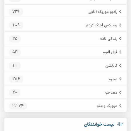
736
رادیو موزیک آنلاین
109
ریمیکس آهنگ کردی
25
زندگی نامه
54
فول آلبوم
11
کالکشن
256
محرم
20
مصاحبه
3,174
موزیک ویدئو
لیست خوانندگان