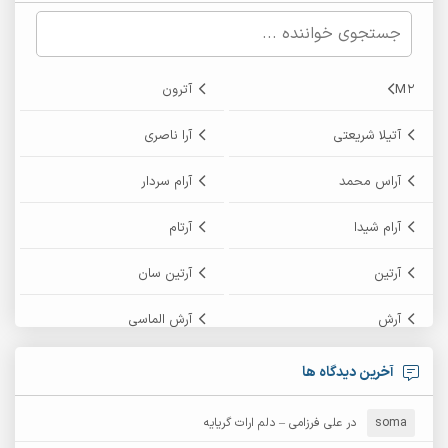
M2
آترون
آتیلا شریعتی
آرا ناصری
آراس محمد
آرام سردار
آرام شیدا
آرتام
آرتین
آرتین سان
آرش
آرش الماسی
آرش امامی
آرش پایایی
آخرین دیدگاه ها
آرش دی جی 2
آرش زین الدینی
soma
در
علی فرزامی – دلم ارات گریایه