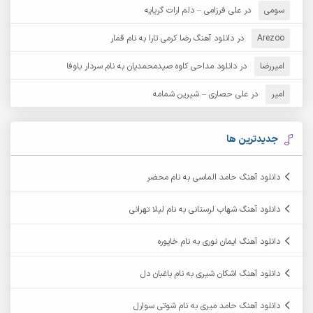
آرش عثمان
آرش غریب
سومی
در
علی فرزامی – دلم ارات گریایه
Arezoo
آرش مبهم
در
دانلود آهنگ رضا کرمی تارا به نام قمار
آرش مستشیری
امیررضا
در
دانلود مداحی کاوه صیدمحمدیان به نام سردار باوفا
آرش مهرابی
آرش نظری
امیر
در
علی حصاری – شیرین شمامه
آرشام
آرکا
آرکاداش
آرمان بیرانوند
جدیدترین ها
آرمان دی ال
آرمان عثمانی
دانلود آهنگ حامد الماسی به نام محضر
آرمان فرامرزی
آرمان نظری
دانلود آهنگ شهاب لرستانی به نام لیلا تهرانی
آرمین ابدالی
آرمین برمایه
دانلود آهنگ ایمان نوری به نام خاپوره
آرمین حشمتی
آرمین سبزواری
دانلود آهنگ اشکان شیری به نام باغبان دل
آرمین گراوندی
آرمین مرشدی
دانلود آهنگ حامد میری به نام شوتی سوارل