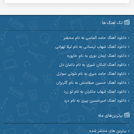
آریا اسماعیلی
آریاس جوان
آرین صیادی
آرین طاهری
تک آهنگ ها
آرین مریدی
آکوان
دانلود آهنگ حامد الماسی به نام محضر
دانلود آهنگ شهاب لرستانی به نام لیلا تهرانی
آوات بوکانی
آوات یگانه
دانلود آهنگ ایمان نوری به نام خاپوره
آیت احمدنژاد
آیهان
دانلود آهنگ اشکان شیری به نام باغبان دل
دانلود آهنگ حامد میری به نام شوتی سوارل
ابراهیم شمس
ابوالحسن جاویدان
دانلود آهنگ حسین صفامنش به نام گلریزان
ابی حسینی
احسان آزادی
دانلود آهنگ شهاب ملکیان به نام تو زرد
دانلود آهنگ امیرحسین پیری به نام درد
احسان آیینفر
احسان اصغری
برترین‌های ماه
احسان امیدوار
احسان ایوتوندی
احسان حیدری
احسان دریادل
برترین های منتشر شده