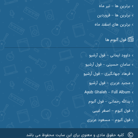
برترین ها – تیر ماه
احسان رمضانی
احسان علیانی
برترین ها – فروردین
احسان کریمی
برترین های اسفند ماه
احسان کمری
احسان مرادیان
احمد اسلامی
فول آلبوم ها
احمد بیرانوند
احمد رستمی
داوود ایمانی – فول آرشیو
سامان حسینی – فول آرشیو
احمد صحراییان
احمد مرادیان
فرهاد جهانگیری – فول آرشیو
احمد نازدار
احمد نوریان
مجید عزیزی – فول آرشیو
Ayub Ghaleh – Full Album
احمدرضا امرایی
ادریس
یدالله رحمانی – فول آلبوم
ارسلان منصوری
ارسی بند
فول آلبوم – اصغر غیبی
فول آلبوم – مسعود عزیزی
اسماعیل منتی
اسی ظهرابی
کلیه حقوق مادی و معنوی برای این سایت محفوظ می باشد
اشکان ابرناک
اشکان فتحی