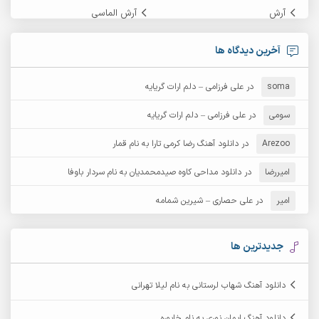
آرش
آرش الماسی
آرش امامی
آرش پایایی
آخرین دیدگاه ها
آرش دی جی 2
آرش زین الدینی
soma
در
علی فرزامی – دلم ارات گریایه
آرش عثمان
آرش غریب
سومی
در
علی فرزامی – دلم ارات گریایه
Arezoo
آرش مبهم
در
دانلود آهنگ رضا کرمی تارا به نام قمار
آرش مستشیری
امیررضا
در
دانلود مداحی کاوه صیدمحمدیان به نام سردار باوفا
آرش مهرابی
آرش نظری
امیر
در
علی حصاری – شیرین شمامه
آرشام
آرکا
آرکاداش
آرمان بیرانوند
جدیدترین ها
آرمان دی ال
آرمان عثمانی
دانلود آهنگ شهاب لرستانی به نام لیلا تهرانی
آرمان فرامرزی
آرمان نظری
دانلود آهنگ ایمان نوری به نام خاپوره