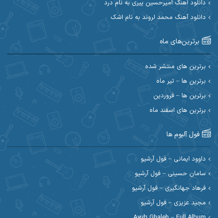
دانلود آهنگ امیرحسین پیری به نام درد
دانلود آهنگ محمد لروند به نام اشک
احسان آیینفر
احسان اصغری
برترین‌های ماه
احسان امیدوار
احسان ایوتوندی
احسان حیدری
احسان دریادل
برترین های منتشر شده
برترین ها – تیر ماه
احسان رمضانی
احسان علیانی
برترین ها – فروردین
احسان کریمی
برترین های اسفند ماه
احسان کمری
احسان مرادیان
احمد اسلامی
فول آلبوم ها
احمد بیرانوند
احمد رستمی
داوود ایمانی – فول آرشیو
سامان حسینی – فول آرشیو
احمد صحراییان
احمد مرادیان
فرهاد جهانگیری – فول آرشیو
احمد نازدار
احمد نوریان
مجید عزیزی – فول آرشیو
Ayub Ghaleh – Full Album