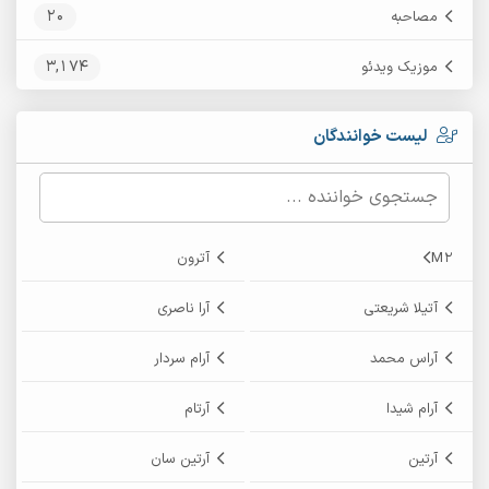
20
مصاحبه
3,174
موزیک ویدئو
لیست خوانندگان
M2
آترون
آتیلا شریعتی
آرا ناصری
آراس محمد
آرام سردار
آرام شیدا
آرتام
آرتین
آرتین سان