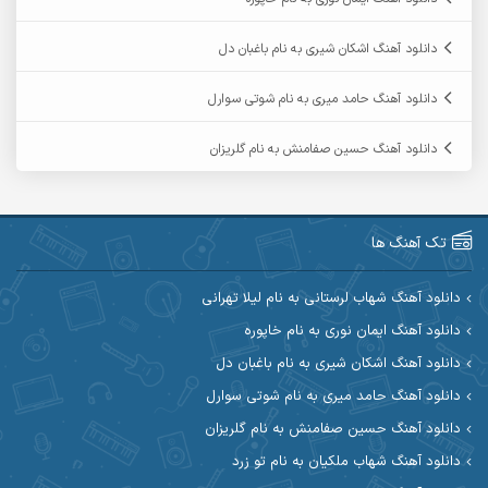
آرمین ابدالی
آرمین برمایه
دانلود آهنگ اشکان شیری به نام باغبان دل
آرمین حشمتی
آرمین سبزواری
دانلود آهنگ حامد میری به نام شوتی سوارل
آرمین گراوندی
آرمین مرشدی
دانلود آهنگ حسین صفامنش به نام گلریزان
آریا اسماعیلی
آریاس جوان
آرین صیادی
آرین طاهری
تک آهنگ ها
آرین مریدی
آکوان
دانلود آهنگ شهاب لرستانی به نام لیلا تهرانی
دانلود آهنگ ایمان نوری به نام خاپوره
آوات بوکانی
آوات یگانه
دانلود آهنگ اشکان شیری به نام باغبان دل
آیت احمدنژاد
آیهان
دانلود آهنگ حامد میری به نام شوتی سوارل
دانلود آهنگ حسین صفامنش به نام گلریزان
ابراهیم شمس
ابوالحسن جاویدان
دانلود آهنگ شهاب ملکیان به نام تو زرد
ابی حسینی
احسان آزادی