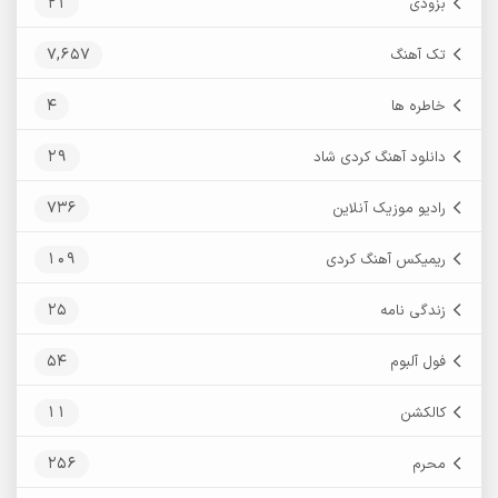
21
بزودی
7,657
تک آهنگ
4
خاطره ها
29
دانلود آهنگ کردی شاد
736
رادیو موزیک آنلاین
109
ریمیکس آهنگ کردی
25
زندگی نامه
54
فول آلبوم
11
کالکشن
256
محرم