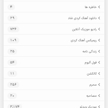
4
خاطره ها
29
دانلود آهنگ کردی شاد
736
رادیو موزیک آنلاین
109
ریمیکس آهنگ کردی
25
زندگی نامه
54
فول آلبوم
11
کالکشن
256
محرم
20
مصاحبه
3,174
موزیک ویدئو