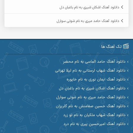
آرمین حشمتی
آرمین سبزواری
دانلود آهنگ اشکان شیری به نام باغبان دل
آرمین گراوندی
آرمین مرشدی
دانلود آهنگ حامد میری به نام شوتی سوارل
آریا اسماعیلی
آریاس جوان
آرین صیادی
آرین طاهری
تک آهنگ ها
آرین مریدی
آکوان
دانلود آهنگ حامد الماسی به نام محضر
دانلود آهنگ شهاب لرستانی به نام لیلا تهرانی
آوات بوکانی
آوات یگانه
دانلود آهنگ ایمان نوری به نام خاپوره
آیت احمدنژاد
آیهان
دانلود آهنگ اشکان شیری به نام باغبان دل
دانلود آهنگ حامد میری به نام شوتی سوارل
ابراهیم شمس
ابوالحسن جاویدان
دانلود آهنگ حسین صفامنش به نام گلریزان
ابی حسینی
احسان آزادی
دانلود آهنگ شهاب ملکیان به نام تو زرد
دانلود آهنگ امیرحسین پیری به نام درد
احسان آیینفر
احسان اصغری