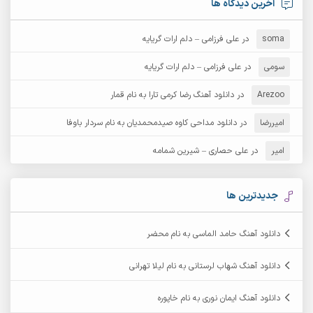
آخرین دیدگاه ها
آرش دی جی 2
آرش زین الدینی
soma
در
علی فرزامی – دلم ارات گریایه
آرش عثمان
آرش غریب
سومی
در
علی فرزامی – دلم ارات گریایه
Arezoo
آرش مبهم
در
دانلود آهنگ رضا کرمی تارا به نام قمار
آرش مستشیری
امیررضا
در
دانلود مداحی کاوه صیدمحمدیان به نام سردار باوفا
آرش مهرابی
آرش نظری
امیر
در
علی حصاری – شیرین شمامه
آرشام
آرکا
آرکاداش
آرمان بیرانوند
جدیدترین ها
آرمان دی ال
آرمان عثمانی
دانلود آهنگ حامد الماسی به نام محضر
آرمان فرامرزی
آرمان نظری
دانلود آهنگ شهاب لرستانی به نام لیلا تهرانی
آرمین ابدالی
آرمین برمایه
دانلود آهنگ ایمان نوری به نام خاپوره