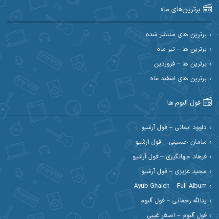
برترین‌های ماه
احسان امیدوار
احسان ایوتوندی
احسان حیدری
احسان دریادل
برترین های منتشر شده
برترین ها – تیر ماه
احسان رمضانی
احسان علیانی
برترین ها – فروردین
احسان کریمی
برترین های اسفند ماه
احسان کمری
احسان مرادیان
احمد اسلامی
فول آلبوم ها
احمد بیرانوند
احمد رستمی
داوود ایمانی – فول آرشیو
سامان حسینی – فول آرشیو
احمد صحراییان
احمد مرادیان
فرهاد جهانگیری – فول آرشیو
احمد نازدار
احمد نوریان
مجید عزیزی – فول آرشیو
Ayub Ghaleh – Full Album
احمدرضا امرایی
ادریس
یدالله رحمانی – فول آلبوم
ارسلان منصوری
ارسی بند
فول آلبوم – اصغر غیبی