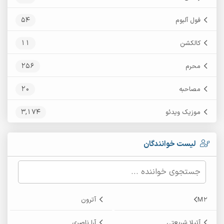
54
فول آلبوم
11
کالکشن
256
محرم
20
مصاحبه
3,174
موزیک ویدئو
لیست خوانندگان
M2
آترون
آتیلا شریعتی
آرا ناصری