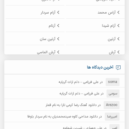
آراس محمد
آرام سردار
آرام شیدا
آرتام
آرتین
آرتین سان
آرش
آرش الماسی
آرش امامی
آرش پایایی
آخرین دیدگاه ها
آرش دی جی 2
آرش زین الدینی
soma
در
علی فرزامی – دلم ارات گریایه
آرش عثمان
آرش غریب
سومی
در
علی فرزامی – دلم ارات گریایه
Arezoo
آرش مبهم
در
دانلود آهنگ رضا کرمی تارا به نام قمار
آرش مستشیری
امیررضا
در
دانلود مداحی کاوه صیدمحمدیان به نام سردار باوفا
آرش مهرابی
آرش نظری
امیر
در
علی حصاری – شیرین شمامه