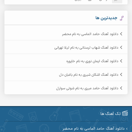
آرشام
آرکا
آرکاداش
آرمان بیرانوند
جدیدترین ها
آرمان دی ال
آرمان عثمانی
دانلود آهنگ حامد الماسی به نام محضر
آرمان فرامرزی
آرمان نظری
دانلود آهنگ شهاب لرستانی به نام لیلا تهرانی
آرمین ابدالی
آرمین برمایه
دانلود آهنگ ایمان نوری به نام خاپوره
آرمین حشمتی
آرمین سبزواری
دانلود آهنگ اشکان شیری به نام باغبان دل
آرمین گراوندی
آرمین مرشدی
دانلود آهنگ حامد میری به نام شوتی سوارل
آریا اسماعیلی
آریاس جوان
آرین صیادی
آرین طاهری
تک آهنگ ها
آرین مریدی
آکوان
دانلود آهنگ حامد الماسی به نام محضر