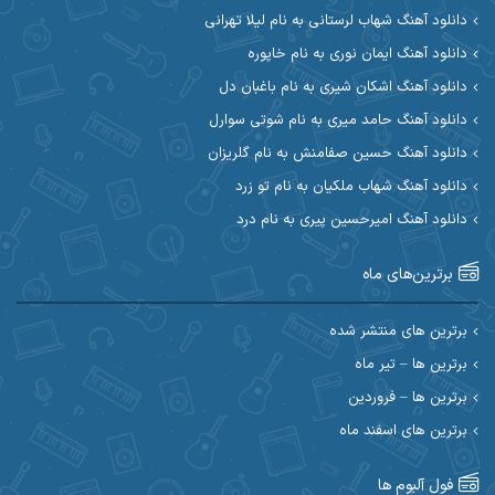
دانلود آهنگ شهاب لرستانی به نام لیلا تهرانی
آوات بوکانی
آوات یگانه
دانلود آهنگ ایمان نوری به نام خاپوره
آیت احمدنژاد
آیهان
دانلود آهنگ اشکان شیری به نام باغبان دل
دانلود آهنگ حامد میری به نام شوتی سوارل
ابراهیم شمس
ابوالحسن جاویدان
دانلود آهنگ حسین صفامنش به نام گلریزان
ابی حسینی
احسان آزادی
دانلود آهنگ شهاب ملکیان به نام تو زرد
دانلود آهنگ امیرحسین پیری به نام درد
احسان آیینفر
احسان اصغری
برترین‌های ماه
احسان امیدوار
احسان ایوتوندی
احسان حیدری
احسان دریادل
برترین های منتشر شده
برترین ها – تیر ماه
احسان رمضانی
احسان علیانی
برترین ها – فروردین
احسان کریمی
برترین های اسفند ماه
احسان کمری
احسان مرادیان
احمد اسلامی
فول آلبوم ها