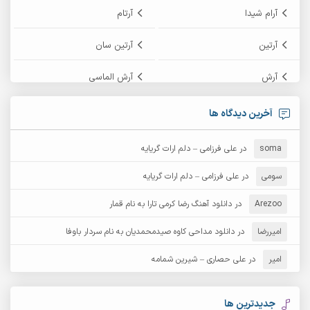
آرام شیدا
آرتام
آرتین
آرتین سان
آرش
آرش الماسی
آرش امامی
آرش پایایی
آخرین دیدگاه ها
آرش دی جی 2
آرش زین الدینی
soma
در
علی فرزامی – دلم ارات گریایه
آرش عثمان
آرش غریب
سومی
در
علی فرزامی – دلم ارات گریایه
Arezoo
آرش مبهم
در
دانلود آهنگ رضا کرمی تارا به نام قمار
آرش مستشیری
امیررضا
در
دانلود مداحی کاوه صیدمحمدیان به نام سردار باوفا
آرش مهرابی
آرش نظری
امیر
در
علی حصاری – شیرین شمامه
آرشام
آرکا
آرکاداش
آرمان بیرانوند
جدیدترین ها