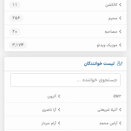
11
کالکشن
256
محرم
20
مصاحبه
3,174
موزیک ویدئو
لیست خوانندگان
M2
آترون
آتیلا شریعتی
آرا ناصری
آراس محمد
آرام سردار