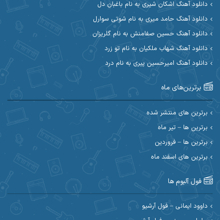
دانلود آهنگ اشکان شیری به نام باغبان دل
دانلود آهنگ حامد میری به نام شوتی سوارل
ابراهیم شمس
ابوالحسن جاویدان
دانلود آهنگ حسین صفامنش به نام گلریزان
ابی حسینی
احسان آزادی
دانلود آهنگ شهاب ملکیان به نام تو زرد
دانلود آهنگ امیرحسین پیری به نام درد
احسان آیینفر
احسان اصغری
برترین‌های ماه
احسان امیدوار
احسان ایوتوندی
احسان حیدری
احسان دریادل
برترین های منتشر شده
برترین ها – تیر ماه
احسان رمضانی
احسان علیانی
برترین ها – فروردین
احسان کریمی
برترین های اسفند ماه
احسان کمری
احسان مرادیان
احمد اسلامی
فول آلبوم ها
احمد بیرانوند
احمد رستمی
داوود ایمانی – فول آرشیو