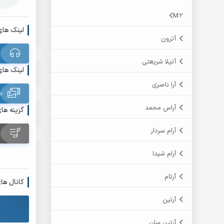
M2
لینک های
آترون
آتیلا شریعتی
لینک های
آرا ناصری
د
آراس محمد
گزینه ها
آرام سردار
آرام شیدا
آرتام
کانال ها
آرتین
آرتین سان