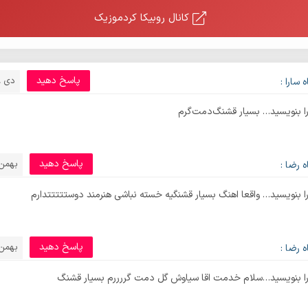
کانال روبیکا کردموزیک
پاسخ دهید
دی 28, 1395
 سارا :
ا بنویسید… بسیار قشنگ‌دمت‌گرم
پاسخ دهید
بهمن 5, 95
 رضا :
 بنویسید… واقعا اهنگ بسیار قشنگیه خسته نباشی هنرمند دوستتتتتدارم
پاسخ دهید
بهمن 5, 95
 رضا :
ا بنویسید…سلام خدمت اقا سیاوش گل دمت گررررم بسیار قشنگ