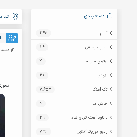
دسته بندی
کرد م
245
آلبوم
ah
16
اخبار موسیقی
دسته ب
4
برترین های ماه
21
بزودی
کیبورد
7,657
تک آهنگ
4
خاطره ها
29
دانلود آهنگ کردی شاد
736
رادیو موزیک آنلاین