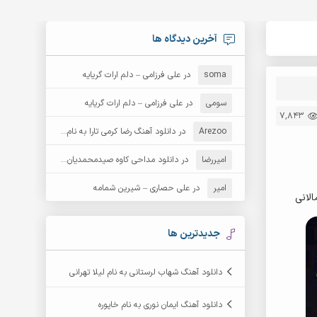
آخرین دیدگاه ها
soma
در
علی فرزامی – دلم ارات گریایه
سومی
در
علی فرزامی – دلم ارات گریایه
7,843
Arezoo
در
دانلود آهنگ رضا کرمی تارا به نام قمار
امیررضا
در
دانلود مداحی کاوه صیدمحمدیان به نام سردار باوفا
امیر
در
علی حصاری – شیرین شمامه
الانی
جدیدترین ها
دانلود آهنگ شهاب لرستانی به نام لیلا تهرانی
دانلود آهنگ ایمان نوری به نام خاپوره