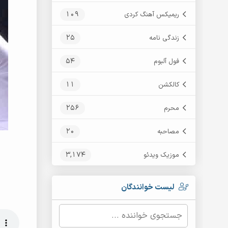
109
ریمیکس آهنگ کردی
25
زندگی نامه
54
فول آلبوم
11
کالکشن
256
محرم
20
مصاحبه
3,174
موزیک ویدئو
لیست خوانندگان