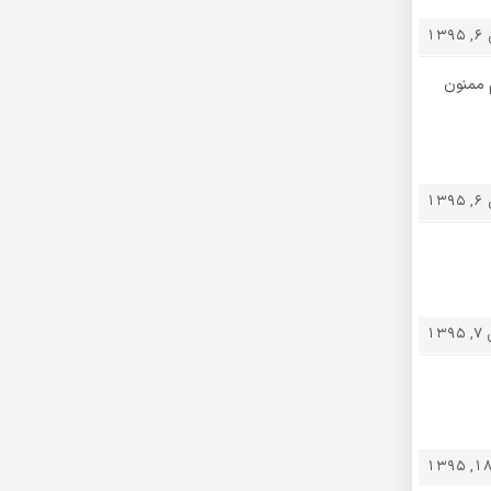
13
م ممنون
13
139