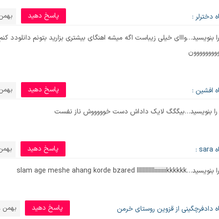
پاسخ دهید
بهمن 6, 95
 دخترلر :
 بنویسید…وااای خیلی زیباست اگه میشه اهنگای بیشتری بزارید بتونم دانلودد کن
ووووووون
پاسخ دهید
بهمن 6, 95
 افشین :
را بنویسید…بیگگگ لایک داداش دست خوووووش ناز نفست
پاسخ دهید
بهمن 7, 5
s :
slam age meshe ahang korde bzared llllllll
پاسخ دهید
بهمن 18, 1395
ه دادفرچگینی از قزوین روستای خرمن