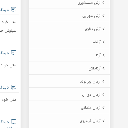
آرش مستشیری
دیدگاه
آرش مهرابی
متن خود را
آرش نظری
سیاوش جوو
آرشام
دیدگاه
آرکا
متن خو د 
آرکاداش
آرمان بیرانوند
دیدگاه ara
آرمان دی ال
متن خود را بنویسید…lllliiiiiiiikkkkkk
آرمان عثمانی
آرمان فرامرزی
دیدگا