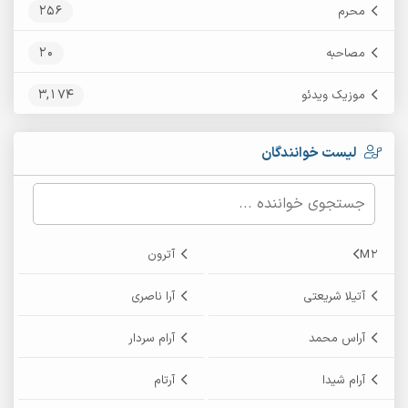
256
محرم
20
مصاحبه
3,174
موزیک ویدئو
لیست خوانندگان
M2
آترون
آتیلا شریعتی
آرا ناصری
آراس محمد
آرام سردار
آرام شیدا
آرتام