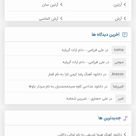
آرتین
آرتین سان
آرش
آرش الماسی
آرش امامی
آرش پایایی
آخرین دیدگاه ها
آرش دی جی 2
آرش زین الدینی
soma
در
علی فرزامی – دلم ارات گریایه
آرش عثمان
آرش غریب
سومی
در
علی فرزامی – دلم ارات گریایه
Arezoo
آرش مبهم
در
دانلود آهنگ رضا کرمی تارا به نام قمار
آرش مستشیری
امیررضا
در
دانلود مداحی کاوه صیدمحمدیان به نام سردار باوفا
آرش مهرابی
آرش نظری
امیر
در
علی حصاری – شیرین شمامه
آرشام
آرکا
آرکاداش
آرمان بیرانوند
جدیدترین ها
آرمان دی ال
آرمان عثمانی
دانلود آهنگ هیوا شریفی به نام لوانی دالانی