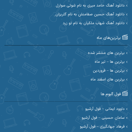
دانلود آهنگ حامد میری به نام شوتی سوارل
ابی حسینی
احسان آزادی
دانلود آهنگ حسین صفامنش به نام گلریزان
دانلود آهنگ شهاب ملکیان به نام تو زرد
احسان آیینفر
احسان اصغری
برترین‌های ماه
احسان امیدوار
احسان ایوتوندی
احسان حیدری
احسان دریادل
برترین های منتشر شده
برترین ها – تیر ماه
احسان رمضانی
احسان علیانی
برترین ها – فروردین
احسان کریمی
برترین های اسفند ماه
احسان کمری
احسان مرادیان
احمد اسلامی
فول آلبوم ها
احمد بیرانوند
احمد رستمی
داوود ایمانی – فول آرشیو
سامان حسینی – فول آرشیو
احمد صحراییان
احمد مرادیان
فرهاد جهانگیری – فول آرشیو