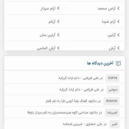
آراس محمد
آرام سردار
آرام شیدا
آرتام
آرتین
آرتین سان
آرش
آرش الماسی
آرش امامی
آرش پایایی
آخرین دیدگاه ها
آرش دی جی 2
آرش زین الدینی
soma
در
علی فرزامی – دلم ارات گریایه
آرش عثمان
آرش غریب
سومی
در
علی فرزامی – دلم ارات گریایه
Arezoo
آرش مبهم
در
دانلود آهنگ رضا کرمی تارا به نام قمار
آرش مستشیری
امیررضا
در
دانلود مداحی کاوه صیدمحمدیان به نام سردار باوفا
آرش مهرابی
آرش نظری
امیر
در
علی حصاری – شیرین شمامه
آرشام
آرکا