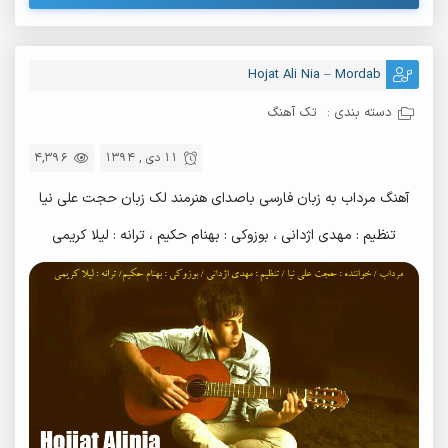
Hojat Ali Nia – Mordab
دسته بندی :
تک آهنگ
11 دی , 1394
4,396
آهنگ مرداب به زبان فارسی باصدای هنرمند لک زبان حجت علی نیا
تنظیم : مهدی اژدانی ، بوزوکی : بهنام حکیم ، ترانه : لیلا کریمی