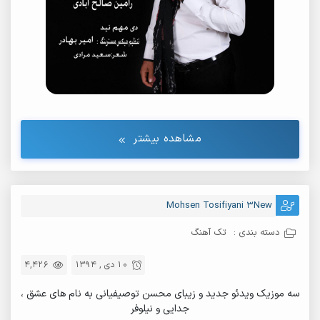
مشاهده بیشتر
Mohsen Tosifiyani 3New
دسته بندی :
تک آهنگ
10 دی , 1394
4,426
سه موزیک ویدئو جدید و زیبای محسن توصیفیانی به نام های عشق ،
جدایی و نیلوفر