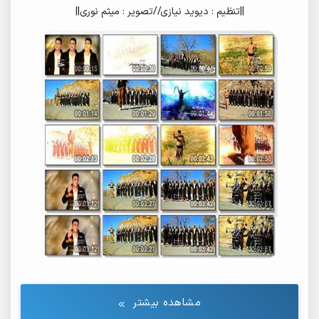
||تنظیم : دیوید نیازی//تصویر : میثم نوری||
مشاهده بیشتر