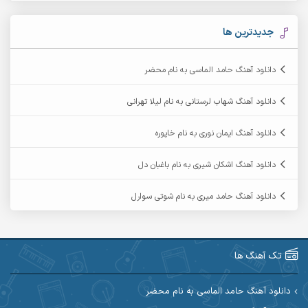
آرکاداش
آرمان بیرانوند
جدیدترین ها
آرمان دی ال
آرمان عثمانی
دانلود آهنگ حامد الماسی به نام محضر
آرمان فرامرزی
آرمان نظری
دانلود آهنگ شهاب لرستانی به نام لیلا تهرانی
آرمین ابدالی
آرمین برمایه
دانلود آهنگ ایمان نوری به نام خاپوره
آرمین حشمتی
آرمین سبزواری
دانلود آهنگ اشکان شیری به نام باغبان دل
آرمین گراوندی
آرمین مرشدی
دانلود آهنگ حامد میری به نام شوتی سوارل
آریا اسماعیلی
آریاس جوان
آرین صیادی
آرین طاهری
تک آهنگ ها
آرین مریدی
آکوان
دانلود آهنگ حامد الماسی به نام محضر