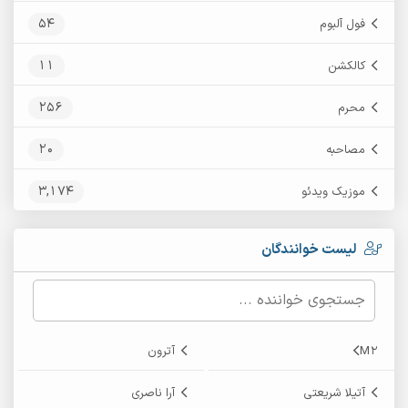
54
فول آلبوم
11
کالکشن
256
محرم
20
مصاحبه
3,174
موزیک ویدئو
لیست خوانندگان
M2
آترون
آتیلا شریعتی
آرا ناصری