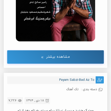
مشاهده بیشتر
Payam Sabzi-Bad Az To
دسته بندی :
تک آهنگ
18 دی , 1394
7,226
موزیک جدید و بسیار زیبا از پیام سبزی به نام بعد از تو