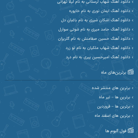
دانلود آهنگ شهاب لرستانی به نام لیلا تهرانی
آوات بوکانی
آوات یگانه
دانلود آهنگ ایمان نوری به نام خاپوره
آیت احمدنژاد
آیهان
دانلود آهنگ اشکان شیری به نام باغبان دل
دانلود آهنگ حامد میری به نام شوتی سوارل
ابراهیم شمس
ابوالحسن جاویدان
دانلود آهنگ حسین صفامنش به نام گلریزان
ابی حسینی
احسان آزادی
دانلود آهنگ شهاب ملکیان به نام تو زرد
دانلود آهنگ امیرحسین پیری به نام درد
احسان آیینفر
احسان اصغری
برترین‌های ماه
احسان امیدوار
احسان ایوتوندی
احسان حیدری
احسان دریادل
برترین های منتشر شده
برترین ها – تیر ماه
احسان رمضانی
احسان علیانی
برترین ها – فروردین
احسان کریمی
برترین های اسفند ماه
احسان کمری
احسان مرادیان
احمد اسلامی
فول آلبوم ها