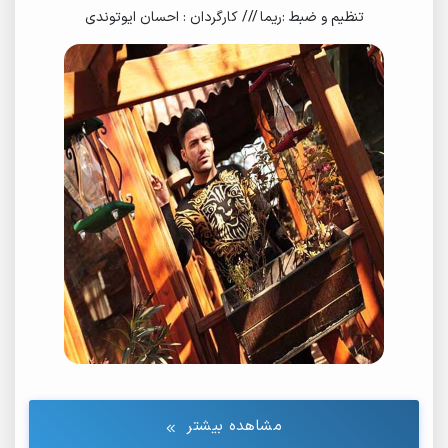
تنظیم و ضبط :ریما /// کارگردان : احسان ایوتوندی
مشاهده بیشتر